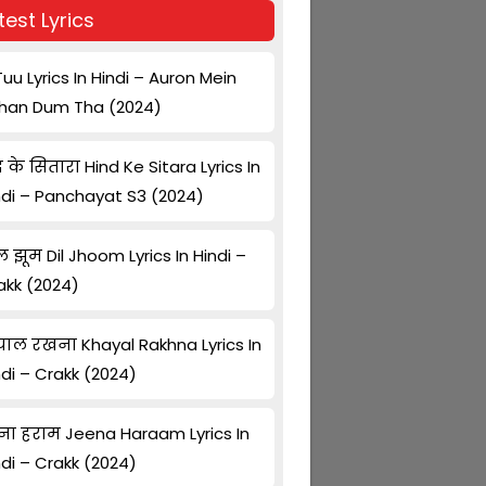
test Lyrics
Tuu Lyrics In Hindi – Auron Mein
han Dum Tha (2024)
द के सितारा Hind Ke Sitara Lyrics In
ndi – Panchayat S3 (2024)
ल झूम Dil Jhoom Lyrics In Hindi –
akk (2024)
ाल रखना Khayal Rakhna Lyrics In
ndi – Crakk (2024)
ना हराम Jeena Haraam Lyrics In
ndi – Crakk (2024)