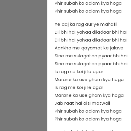
Phir subah ka aalam kya hoga
Phir subah ka aalam kya hoga
Ye aaj ka rag aur ye mahafil
Dil bhi hai yahaa diladaar bhi hai
Dil bhi hai yahaa diladaar bhi hai
Aankho me qayamat ke jalave
Sine me sulagataa pyaar bhi hai
Sine me sulagataa pyaar bhi hai
Is rag me koi ji le agar
Marane ka use gham kya hoga
Is rag me koi ji le agar
Marane ka use gham kya hoga
Jab raat hai aisi matwali
Phir subah ka aalam kya hoga
Phir subah ka aalam kya hoga