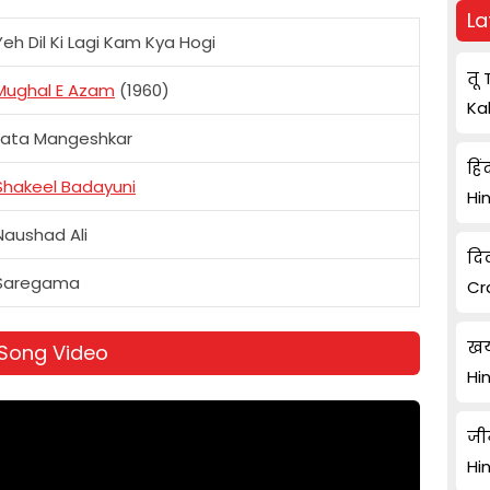
La
Yeh Dil Ki Lagi Kam Kya Hogi
तू 
Mughal E Azam
(1960)
Ka
Lata Mangeshkar
हिं
Shakeel Badayuni
Hi
Naushad Ali
दि
Saregama
Cr
खय
i Song Video
Hi
जी
Hi