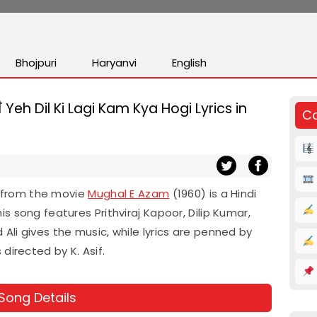
Bhojpuri
Haryanvi
English
Yeh Dil Ki Lagi Kam Kya Hogi Lyrics in
Co
cs from the movie
Mughal E Azam
(1960) is a Hindi
s song features Prithviraj Kapoor, Dilip Kumar,
li gives the music, while lyrics are penned by
directed by K. Asif.
 Song Details