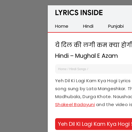
Latest
Hindi,
Tamil,
Home
Hindi
Punjabi
Malayalam,
Telugu,
ये दिल की लगी कम क्या होगी 
English,
Hindi – Mughal E Azam
Punjabi
Songs
Home
/
Hindi Songs
/
Lyrics
Yeh Dil Ki Lagi Kam Kya Hogi Lyri
song sung by Lata Mangeshkar. Thi
Madhubala, Durga Khote. Naushad A
Shakeel Badayuni
and the video is 
Yeh Dil Ki Lagi Kam Kya Hogi