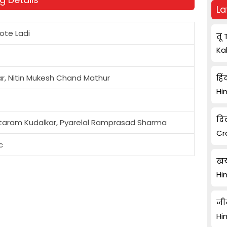
La
ote Ladi
तू 
Ka
r, Nitin Mukesh Chand Mathur
हिं
Hi
दि
taram Kudalkar, Pyarelal Ramprasad Sharma
Cr
c
खय
Hi
जी
Hi