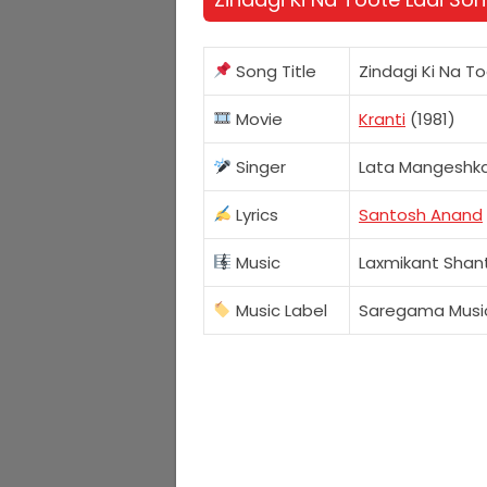
Song Title
Zindagi Ki Na To
Movie
Kranti
(1981)
Singer
Lata Mangeshka
Lyrics
Santosh Anand
Music
Laxmikant Shan
Music Label
Saregama Musi