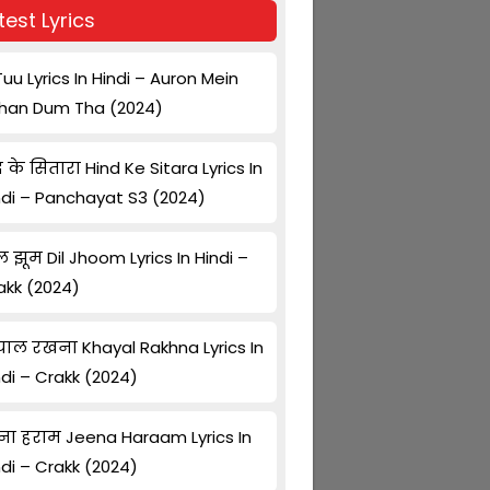
test Lyrics
Tuu Lyrics In Hindi – Auron Mein
han Dum Tha (2024)
द के सितारा Hind Ke Sitara Lyrics In
ndi – Panchayat S3 (2024)
ल झूम Dil Jhoom Lyrics In Hindi –
akk (2024)
ाल रखना Khayal Rakhna Lyrics In
ndi – Crakk (2024)
ना हराम Jeena Haraam Lyrics In
ndi – Crakk (2024)