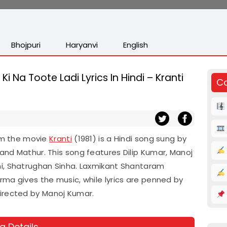
Bhojpuri
Haryanvi
English
Ki Na Toote Ladi Lyrics In Hindi – Kranti
Co
rom the movie
Kranti
(1981) is a Hindi song sung by
and Mathur. This song features Dilip Kumar, Manoj
i, Shatrughan Sinha. Laxmikant Shantaram
ma gives the music, while lyrics are penned by
directed by Manoj Kumar.
g Details