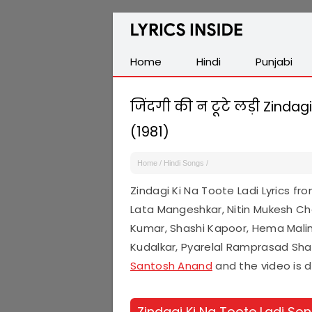
Latest
Hindi,
Tamil,
Home
Hindi
Punjabi
Malayalam,
Telugu,
जिंदगी की न टूटे लड़ी Zindagi 
English,
(1981)
Punjabi
Songs
Home
/
Hindi Songs
/
Lyrics
Zindagi Ki Na Toote Ladi Lyrics f
Lata Mangeshkar, Nitin Mukesh Ch
Kumar, Shashi Kapoor, Hema Malin
Kudalkar, Pyarelal Ramprasad Shar
Santosh Anand
and the video is 
Zindagi Ki Na Toote Ladi Son