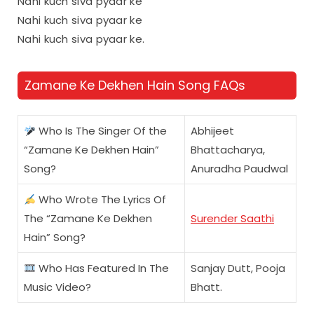
Nahi kuch siva pyaar ke
Nahi kuch siva pyaar ke
Nahi kuch siva pyaar ke.
Zamane Ke Dekhen Hain Song FAQs
Who Is The Singer Of the
Abhijeet
“Zamane Ke Dekhen Hain”
Bhattacharya,
Song?
Anuradha Paudwal
Who Wrote The Lyrics Of
The “Zamane Ke Dekhen
Surender Saathi
Hain” Song?
Who Has Featured In The
Sanjay Dutt, Pooja
Music Video?
Bhatt.