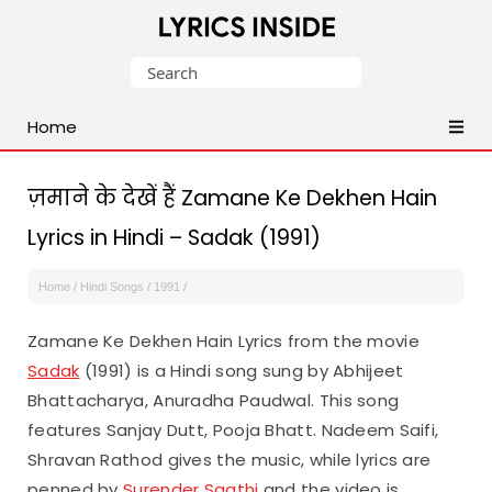
Latest
Search
Hindi,
for:
Tamil,
Home
Malayalam,
Telugu,
English,
ज़माने के देखें हैं Zamane Ke Dekhen Hain
Punjabi
Lyrics in Hindi – Sadak (1991)
Songs
Lyrics
Home
/
Hindi Songs
/
1991
/
Zamane Ke Dekhen Hain Lyrics from the movie
Sadak
(1991) is a Hindi song sung by Abhijeet
Bhattacharya, Anuradha Paudwal. This song
features Sanjay Dutt, Pooja Bhatt. Nadeem Saifi,
Shravan Rathod gives the music, while lyrics are
penned by
Surender Saathi
and the video is