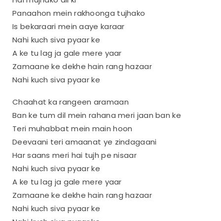
Panaahon mein rakhoonga tujhako
Is bekaraari mein aaye karaar
Nahi kuch siva pyaar ke
A ke tu lag ja gale mere yaar
Zamaane ke dekhe hain rang hazaar
Nahi kuch siva pyaar ke
Chaahat ka rangeen aramaan
Ban ke tum dil mein rahana meri jaan ban ke
Teri muhabbat mein main hoon
Deevaani teri amaanat ye zindagaani
Har saans meri hai tujh pe nisaar
Nahi kuch siva pyaar ke
A ke tu lag ja gale mere yaar
Zamaane ke dekhe hain rang hazaar
Nahi kuch siva pyaar ke