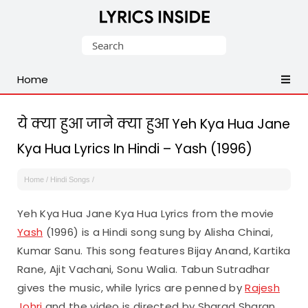
Latest
Search
Hindi,
for:
Tamil,
Home
Malayalam,
Telugu,
English,
ये क्या हुआ जाने क्या हुआ Yeh Kya Hua Jane
Punjabi
Kya Hua Lyrics In Hindi – Yash (1996)
Songs
Lyrics
Home
/
Hindi Songs
/
Yeh Kya Hua Jane Kya Hua Lyrics from the movie
Yash
(1996) is a Hindi song sung by Alisha Chinai,
Kumar Sanu. This song features Bijay Anand, Kartika
Rane, Ajit Vachani, Sonu Walia. Tabun Sutradhar
gives the music, while lyrics are penned by
Rajesh
Johri
and the video is directed by Sharad Sharan.