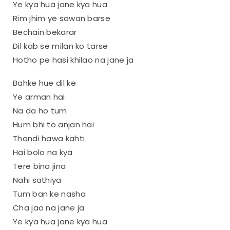
Ye kya hua jane kya hua
Rim jhim ye sawan barse
Bechain bekarar
Dil kab se milan ko tarse
Hotho pe hasi khilao na jane ja
Bahke hue dil ke
Ye arman hai
Na da ho tum
Hum bhi to anjan hai
Thandi hawa kahti
Hai bolo na kya
Tere bina jina
Nahi sathiya
Tum ban ke nasha
Cha jao na jane ja
Ye kya hua jane kya hua