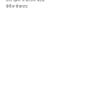
रिम झिम ये सावन बरसे
बेचैन बेक़रार