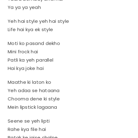
Ya ya ya yeah
Yeh hai style yeh hai style
Life hai kya ek style
Moti ko pasand dekho
Mini frock hai
Patli ka yeh parallel
Hai kya joke hai
Maathe ki laton ko
Yeh adaa se hataana
Chooma dene ki style
Mein lipstick lagaana
Seene se yeh lipti
Rahe kya file hai
Batak ke jaise chalne