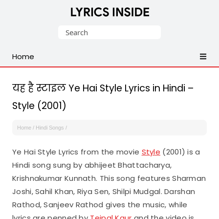
Latest
Search
Hindi,
for:
Tamil,
Home
Malayalam,
Telugu,
English,
यह है स्टाइल Ye Hai Style Lyrics in Hindi –
Punjabi
Style (2001)
Songs
Lyrics
Home
/
Hindi Songs
/
Ye Hai Style Lyrics from the movie
Style
(2001) is a
Hindi song sung by abhijeet Bhattacharya,
Krishnakumar Kunnath. This song features Sharman
Joshi, Sahil Khan, Riya Sen, Shilpi Mudgal. Darshan
Rathod, Sanjeev Rathod gives the music, while
lyrics are penned by
Tejpal Kaur
and the video is