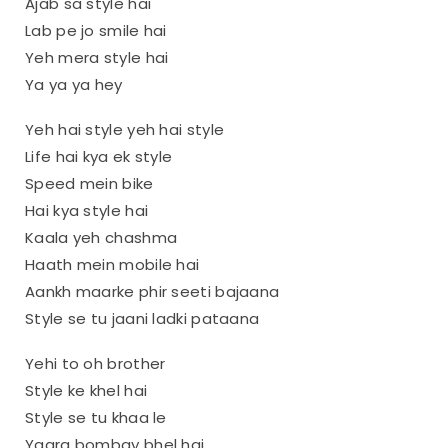
Ajab sa style hai
Lab pe jo smile hai
Yeh mera style hai
Ya ya ya hey
Yeh hai style yeh hai style
Life hai kya ek style
Speed mein bike
Hai kya style hai
Kaala yeh chashma
Haath mein mobile hai
Aankh maarke phir seeti bajaana
Style se tu jaani ladki pataana
Yehi to oh brother
Style ke khel hai
Style se tu khaa le
Yaara bombay bhel hai