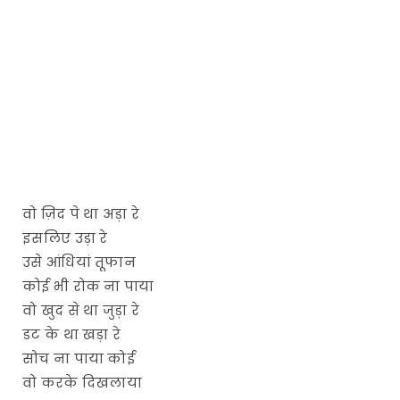
वो ज़िद पे था अड़ा रे
इसलिए उड़ा रे
उसे आंधियां तूफान
कोई भी रोक ना पाया
वो खुद से था जुड़ा रे
डट के था खड़ा रे
सोच ना पाया कोई
वो करके दिखलाया