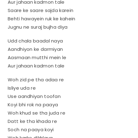
Aur jahaan kadmon tale
Saare ke saare sajda karein
Behti hawayein ruk ke kahein
Jugnu ne suraj bujha diya
Udd chala baadal naya
Aandhiyon ke darmiyan
Aasmaan mutthi mein le
Aur jahaan kadmon tale
Woh zid pe tha adaa re
Isliye uda re
Use aandhiyan toofan
Koyi bhi rok na paaya
Woh khud se tha juda re
Datt ke tha khada re
Soch na paaya koyi
Woh karke dikhlaya