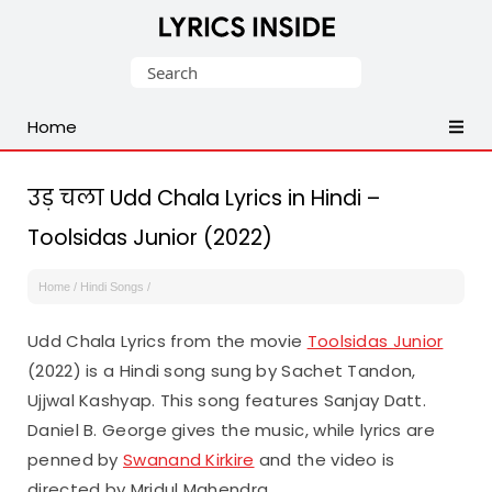
Latest
Search
Hindi,
for:
Tamil,
Home
Malayalam,
Telugu,
English,
उड़ चला Udd Chala Lyrics in Hindi –
Punjabi
Toolsidas Junior (2022)
Songs
Lyrics
Home
/
Hindi Songs
/
Udd Chala Lyrics from the movie
Toolsidas Junior
(2022) is a Hindi song sung by Sachet Tandon,
Ujjwal Kashyap. This song features Sanjay Datt.
Daniel B. George gives the music, while lyrics are
penned by
Swanand Kirkire
and the video is
directed by Mridul Mahendra.