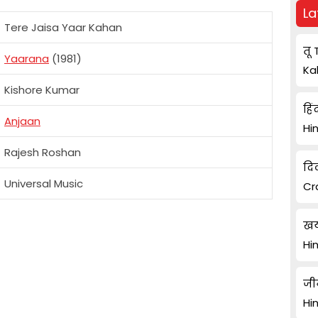
La
Tere Jaisa Yaar Kahan
तू 
Yaarana
(1981)
Ka
Kishore Kumar
हिं
Anjaan
Hi
Rajesh Roshan
दि
Universal Music
Cr
खय
Hi
जी
Hi