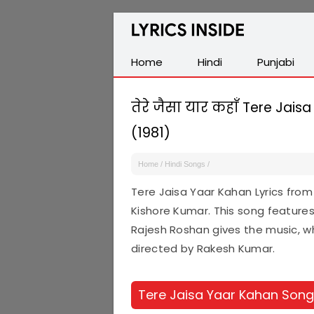
Latest
Hindi,
Tamil,
Home
Hindi
Punjabi
Malayalam,
Telugu,
तेरे जैसा यार कहाँ Tere Jais
English,
(1981)
Punjabi
Songs
Home
/
Hindi Songs
/
Lyrics
Tere Jaisa Yaar Kahan Lyrics fro
Kishore Kumar. This song feature
Rajesh Roshan gives the music, wh
directed by Rakesh Kumar.
Tere Jaisa Yaar Kahan Song 