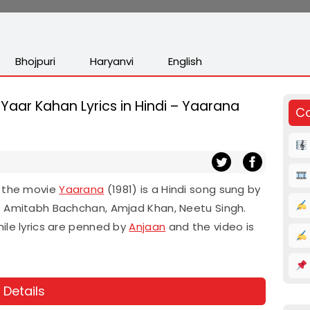
Bhojpuri
Haryanvi
English
a Yaar Kahan Lyrics in Hindi – Yaarana
Co
m the movie
Yaarana
(1981) is a Hindi song sung by
s Amitabh Bachchan, Amjad Khan, Neetu Singh.
ile lyrics are penned by
Anjaan
and the video is
Details