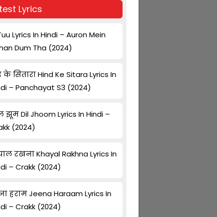
test Lyrics
Tuu Lyrics In Hindi – Auron Mein
han Dum Tha (2024)
द के सितारा Hind Ke Sitara Lyrics In
ndi – Panchayat S3 (2024)
ल झूम Dil Jhoom Lyrics In Hindi –
akk (2024)
ाल रखना Khayal Rakhna Lyrics In
ndi – Crakk (2024)
ना हराम Jeena Haraam Lyrics In
ndi – Crakk (2024)