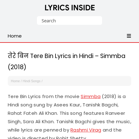
Latest
Search
Hindi,
for:
Tamil,
Home
Malayalam,
Telugu,
English,
तेरे बिन Tere Bin Lyrics in Hindi – Simmba
Punjabi
(2018)
Songs
Lyrics
Home
/
Hindi Songs
/
Tere Bin Lyrics from the movie
Simmba
(2018) is a
Hindi song sung by Asees Kaur, Tanishk Bagchi,
Rahat Fateh Ali Khan. This song features Ranveer
Singh, Sara Ali Khan. Tanishk Bagchi gives the music,
while lyrics are penned by
Rashmi Virag
and the
video is directed by Rohit Shetty.