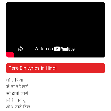
Tere Bin Lyrics in Hindi
ओ रे पिया
मैं तां तेरे लई
सौ रातां जागूं
जिथे जावें तू
ओथे जावे दिल