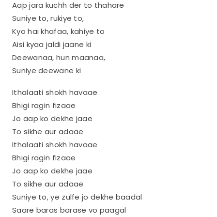
Aap jara kuchh der to thahare
Suniye to, rukiye to,
Kyo hai khafaa, kahiye to
Aisi kyaa jaldi jaane ki
Deewanaa, hun maanaa,
Suniye deewane ki
Ithalaati shokh havaae
Bhigi ragin fizaae
Jo aap ko dekhe jaae
To sikhe aur adaae
Ithalaati shokh havaae
Bhigi ragin fizaae
Jo aap ko dekhe jaae
To sikhe aur adaae
Suniye to, ye zulfe jo dekhe baadal
Saare baras barase vo paagal