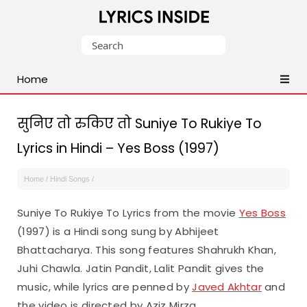
Latest
Search
Hindi,
for:
Tamil,
Home
Malayalam,
Telugu,
English,
सुनिए तो रुकिए तो Suniye To Rukiye To
Punjabi
Lyrics in Hindi – Yes Boss (1997)
Songs
Lyrics
Home
/
Hindi Songs
/
Suniye To Rukiye To Lyrics from the movie
Yes Boss
(1997) is a Hindi song sung by Abhijeet
Bhattacharya. This song features Shahrukh Khan,
Juhi Chawla. Jatin Pandit, Lalit Pandit gives the
music, while lyrics are penned by
Javed Akhtar
and
the video is directed by Aziz Mirza.