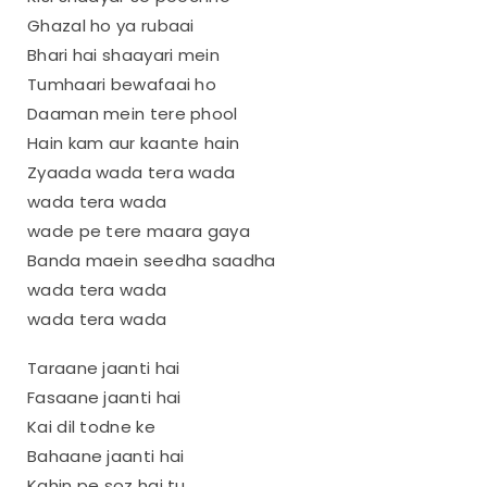
Ghazal ho ya rubaai
Bhari hai shaayari mein
Tumhaari bewafaai ho
Daaman mein tere phool
Hain kam aur kaante hain
Zyaada wada tera wada
wada tera wada
wade pe tere maara gaya
Banda maein seedha saadha
wada tera wada
wada tera wada
Taraane jaanti hai
Fasaane jaanti hai
Kai dil todne ke
Bahaane jaanti hai
Kahin pe soz hai tu