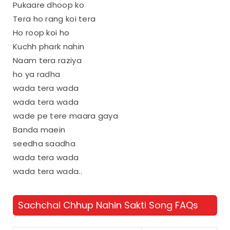
Pukaare dhoop ko
Tera ho rang koi tera
Ho roop koi ho
Kuchh phark nahin
Naam tera raziya
ho ya radha
wada tera wada
wada tera wada
wade pe tere maara gaya
Banda maein
seedha saadha
wada tera wada
wada tera wada..
Sachchai Chhup Nahin Sakti Song FAQs