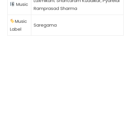
Laxmikant Shantaram Kudalkar, Pyarelal
Music
Ramprasad Sharma
Music
Saregama
Label