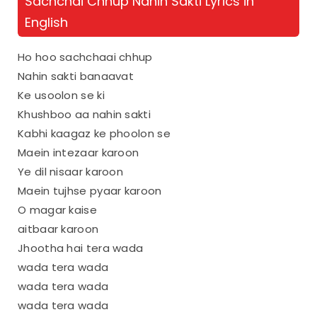
Sachchai Chhup Nahin Sakti Lyrics in
English
Ho hoo sachchaai chhup
Nahin sakti banaavat
Ke usoolon se ki
Khushboo aa nahin sakti
Kabhi kaagaz ke phoolon se
Maein intezaar karoon
Ye dil nisaar karoon
Maein tujhse pyaar karoon
O magar kaise
aitbaar karoon
Jhootha hai tera wada
wada tera wada
wada tera wada
wada tera wada