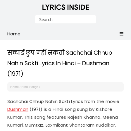
Latest
Search
Hindi,
for:
Tamil,
Home
Malayalam,
Telugu,
English,
सच्चाई छुप नहीं सकती Sachchai Chhup
Punjabi
Nahin Sakti Lyrics In Hindi – Dushman
Songs
(1971)
Lyrics
Home
/
Hindi Songs
/
Sachchai Chhup Nahin Sakti Lyrics from the movie
Dushman
(1971) is a Hindi song sung by Kishore
Kumar. This song features Rajesh Khanna, Meena
Kumari, Mumtaz. Laxmikant Shantaram Kudalkar,