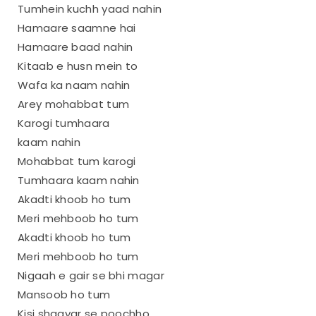
Tumhein kuchh yaad nahin
Hamaare saamne hai
Hamaare baad nahin
Kitaab e husn mein to
Wafa ka naam nahin
Arey mohabbat tum
Karogi tumhaara
kaam nahin
Mohabbat tum karogi
Tumhaara kaam nahin
Akadti khoob ho tum
Meri mehboob ho tum
Akadti khoob ho tum
Meri mehboob ho tum
Nigaah e gair se bhi magar
Mansoob ho tum
Kisi shaayar se poochho