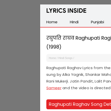
Latest
Hindi,
Tamil,
Home
Hindi
Punjabi
Malayalam,
Telugu,
रघुपति राघव Raghupati Ragh
English,
(1998)
Punjabi
Songs
Home
/
Hindi Songs
/
Lyrics
Raghupati Raghav Lyrics from th
sung by Alka Yagnik, Shankar Maha
Rani Mukerji. Jatin Pandit, Lalit P
Sameer
and the video is directed
Raghupati Raghav Song Det