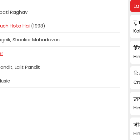
La
pati Raghav
तू 
uch Hota Hai
(1998)
Ka
agnik, Shankar Mahadevan
हिं
er
Hi
andit, Lalit Pandit
दि
usic
Cr
खय
Hi
जी
Hi