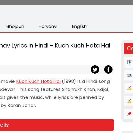
Bhojpuri
Haryanvi
English
av Lyrics In Hindi – Kuch Kuch Hota Hai
Co
e movie
Kuch Kuch Hota Hai
(1998) is a Hindi song
devan. This song features Shahrukh Khan, Kajol,
andit gives the music, while lyrics are penned by
 by Karan Johar.
ails