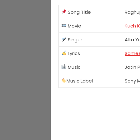
Song Title
Raghu
Movie
Kuch K
Singer
Alka Y
Lyrics
Same
Music
Jatin P
Music Label
Sony M