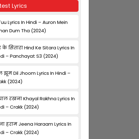
test Lyrics
Tuu Lyrics In Hindi – Auron Mein
han Dum Tha (2024)
द के सितारा Hind Ke Sitara Lyrics In
ndi – Panchayat S3 (2024)
ल झूम Dil Jhoom Lyrics In Hindi –
akk (2024)
ाल रखना Khayal Rakhna Lyrics In
ndi – Crakk (2024)
ना हराम Jeena Haraam Lyrics In
ndi – Crakk (2024)