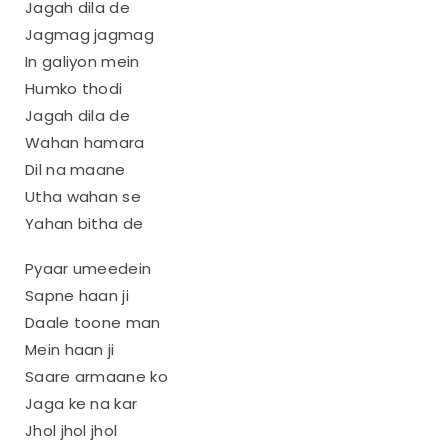
Jagah dila de
Jagmag jagmag
In galiyon mein
Humko thodi
Jagah dila de
Wahan hamara
Dil na maane
Utha wahan se
Yahan bitha de
Pyaar umeedein
Sapne haan ji
Daale toone man
Mein haan ji
Saare armaane ko
Jaga ke na kar
Jhol jhol jhol