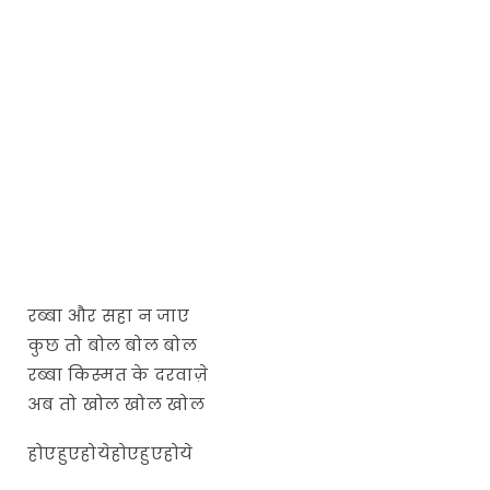
रब्बा और सहा न जाए
कुछ तो बोल बोल बोल
रब्बा किस्मत के दरवाज़े
अब तो खोल खोल खोल
होएहुएहोयेहोएहुएहोये