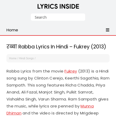
Latest
Search
Hindi,
for:
Tamil,
Home
Malayalam,
Telugu,
English,
रब्बा Rabba Lyrics In Hindi – Fukrey (2013)
Punjabi
Songs
Home
/
Hindi Songs
/
Lyrics
Rabba Lyrics from the movie
Fukrey
(2013) is a Hindi
song sung by Clinton Cerejo, Keerthi Sagathia, Ram
Sampath. This song features Richa Chadda, Priya
Anand, Ali Fazal, Manjot Singh, Pulkit Samrat,
Vishakha Singh, Varun Sharma. Ram Sampath gives
the music, while lyrics are penned by
Munna
Dhiman
and the video is directed by Mrigdeep