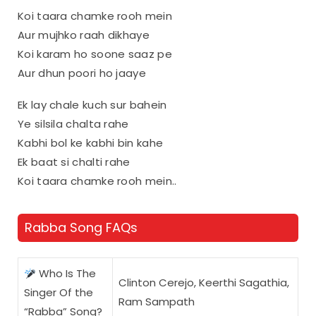
Koi taara chamke rooh mein
Aur mujhko raah dikhaye
Koi karam ho soone saaz pe
Aur dhun poori ho jaaye
Ek lay chale kuch sur bahein
Ye silsila chalta rahe
Kabhi bol ke kabhi bin kahe
Ek baat si chalti rahe
Koi taara chamke rooh mein..
Rabba Song FAQs
Who Is The
Clinton Cerejo, Keerthi Sagathia,
Singer Of the
Ram Sampath
“Rabba” Song?