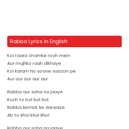
Rabba Lyrics in English
Koi taara chamke rooh mein
Aur mujhko raah dikhaye
Koi karam ho soone saazon pe
Aur aur aur aur aur
Rabba aur saha na jaaye
Kuch to bol bol bol
Rabba kismat ke darwaze
Ab to khol khol khol
Rabba aur saha na jaaye