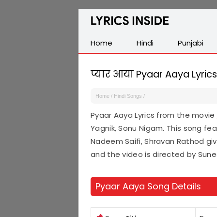
Latest
Hindi,
Tamil,
Home
Hindi
Punjabi
Malayalam,
Telugu,
प्यार आया Pyaar Aaya Lyrics
English,
Punjabi
Home
/
Hindi Songs
/
Songs
Pyaar Aaya Lyrics from the movie
Lyrics
Yagnik, Sonu Nigam. This song fea
Nadeem Saifi, Shravan Rathod giv
and the video is directed by Sune
Pyaar Aaya Song Details