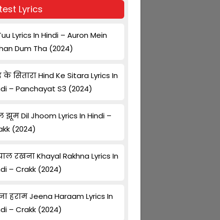
test Lyrics
Tuu Lyrics In Hindi – Auron Mein
han Dum Tha (2024)
द के सितारा Hind Ke Sitara Lyrics In
ndi – Panchayat S3 (2024)
ल झूम Dil Jhoom Lyrics In Hindi –
akk (2024)
ाल रखना Khayal Rakhna Lyrics In
ndi – Crakk (2024)
ना हराम Jeena Haraam Lyrics In
ndi – Crakk (2024)