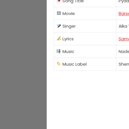
Song Title
Pyaa
Movie
Bars
Singer
Alka
Lyrics
Sam
Music
Nade
Music Label
She