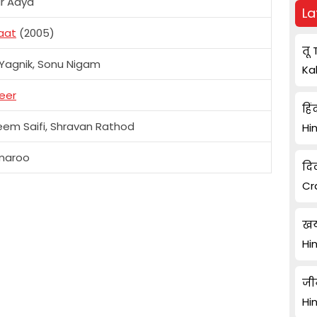
r Aaya
La
aat
(2005)
तू 
 Yagnik, Sonu Nigam
Ka
eer
हिं
em Saifi, Shravan Rathod
Hi
maroo
दि
Cr
खय
Hi
जी
Hi