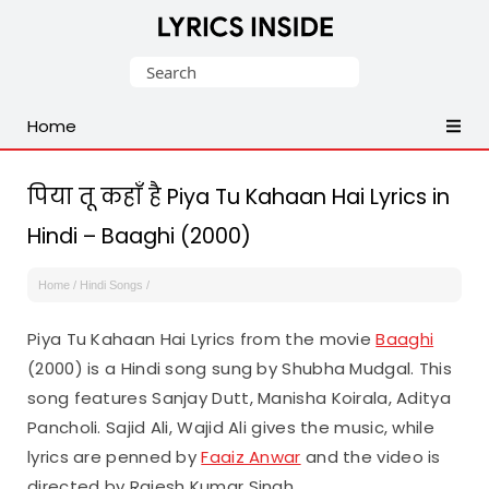
Latest
Search
Hindi,
for:
Tamil,
Home
Malayalam,
Telugu,
English,
पिया तू कहाँ है Piya Tu Kahaan Hai Lyrics in
Punjabi
Hindi – Baaghi (2000)
Songs
Lyrics
Home
/
Hindi Songs
/
Piya Tu Kahaan Hai Lyrics from the movie
Baaghi
(2000) is a Hindi song sung by Shubha Mudgal. This
song features Sanjay Dutt, Manisha Koirala, Aditya
Pancholi. Sajid Ali, Wajid Ali gives the music, while
lyrics are penned by
Faaiz Anwar
and the video is
directed by Rajesh Kumar Singh.