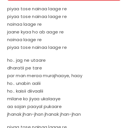
piyaa tose nainaa laage re
piyaa tose nainaa laage re
nainaa laage re
jaane kyaa ho ab aage re
nainaa laage re
piyaa tose nainaa laage re
ho.. jag ne utaare
dharatii pe tare
par man meraa murajhaaye, haay
ho.. unabin aalii
ho.. kaisii diivaalii
milane ko jiyaa ukalaaye
aa sajan paayal pukaare
jhanak jhan-jhan jhanak jhan-jhan
piyaa tose nainaa laage re