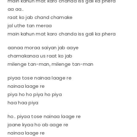
main kahun mat karo chanda iss gali ka phera
aa aa..
raat ko jab chand chamake
jal uthe tan meraa
main kahun mat karo chanda iss gali ka phera
aanaa moraa saiyan jab aaye
chamakanaa us raat ko jab
milenge tan-man, milenge tan-man
piyaa tose nainaa laage re
nainaa laage re
piya ho ho piya ho piya
haa haa piya
ho.. piyaa tose nainaa laage re
jaane kyaa ho ab aage re
nainaa laage re