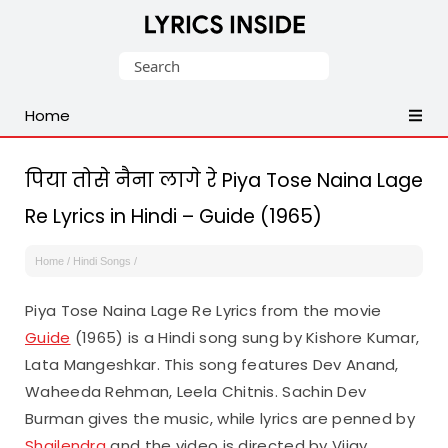
Latest
Search
Hindi,
for:
Tamil,
Home
Malayalam,
Telugu,
English,
पिया तोसे नैना लागे रे Piya Tose Naina Lage
Punjabi
Re Lyrics in Hindi – Guide (1965)
Songs
Lyrics
Home
/
Hindi Songs
/
Piya Tose Naina Lage Re Lyrics from the movie
Guide
(1965) is a Hindi song sung by Kishore Kumar,
Lata Mangeshkar. This song features Dev Anand,
Waheeda Rehman, Leela Chitnis. Sachin Dev
Burman gives the music, while lyrics are penned by
Shailendra
and the video is directed by Vijay