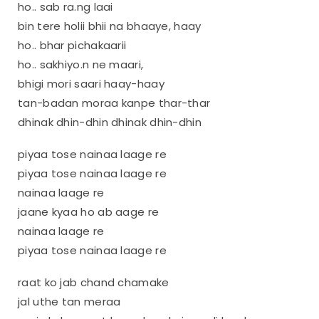
ho.. sab ra.ng laai
bin tere holii bhii na bhaaye, haay
ho.. bhar pichakaarii
ho.. sakhiyo.n ne maari,
bhigi mori saari haay-haay
tan-badan moraa kanpe thar-thar
dhinak dhin-dhin dhinak dhin-dhin
piyaa tose nainaa laage re
piyaa tose nainaa laage re
nainaa laage re
jaane kyaa ho ab aage re
nainaa laage re
piyaa tose nainaa laage re
raat ko jab chand chamake
jal uthe tan meraa