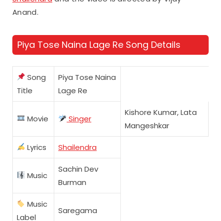
Anand.
Piya Tose Naina Lage Re Song Details
Song
Piya Tose Naina
Title
Lage Re
Kishore Kumar, Lata
Movie
Singer
Mangeshkar
Lyrics
Shailendra
Sachin Dev
Music
Burman
Music
Saregama
Label