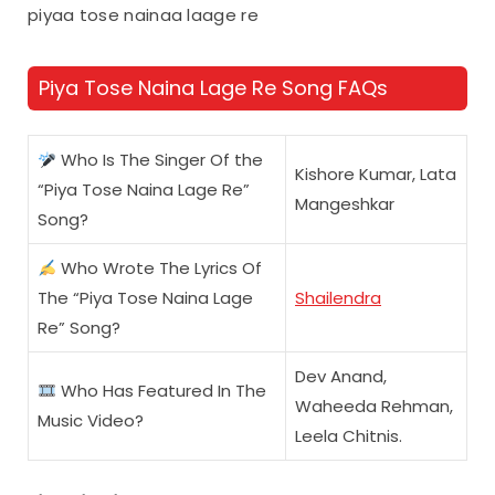
piyaa tose nainaa laage re
Piya Tose Naina Lage Re Song FAQs
Who Is The Singer Of the
Kishore Kumar, Lata
“Piya Tose Naina Lage Re”
Mangeshkar
Song?
Who Wrote The Lyrics Of
The “Piya Tose Naina Lage
Shailendra
Re” Song?
Dev Anand,
Who Has Featured In The
Waheeda Rehman,
Music Video?
Leela Chitnis.