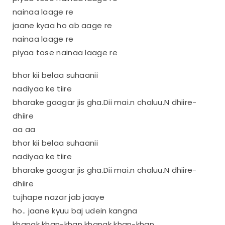
nainaa laage re
jaane kyaa ho ab aage re
nainaa laage re
piyaa tose nainaa laage re
bhor kii belaa suhaanii
nadiyaa ke tiire
bharake gaagar jis gha.Dii mai.n chaluu.N dhiire-
dhiire
aa aa
bhor kii belaa suhaanii
nadiyaa ke tiire
bharake gaagar jis gha.Dii mai.n chaluu.N dhiire-
dhiire
tujhape nazar jab jaaye
ho.. jaane kyuu baj udein kangna
khanak khan-khan khanak khan-khan