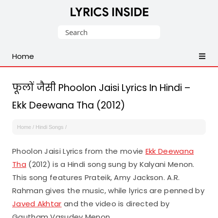
Latest
Search
Hindi,
for:
Tamil,
Home
Malayalam,
Telugu,
English,
फूलों जैसी Phoolon Jaisi Lyrics In Hindi –
Punjabi
Ekk Deewana Tha (2012)
Songs
Lyrics
Home
/
Hindi Songs
/
Phoolon Jaisi Lyrics from the movie
Ekk Deewana
Tha
(2012) is a Hindi song sung by Kalyani Menon.
This song features Prateik, Amy Jackson. A.R.
Rahman gives the music, while lyrics are penned by
Javed Akhtar
and the video is directed by
Gautham Vasudev Menon.