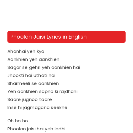
Phoolon Jaisi Lyrics in English
Ahanhai yeh kya
Aankhien yeh aankhien
Sagar se gehri yeh aankhien hai
Jhookti hai uthati hai
Sharmeeli se aankhien
Yeh aankhien sapno ki rajdhani
Saare jugnoo taare
Inse hi jagmagana seekhe
Oh ho ho
Phoolon jaisi hai yeh ladhi