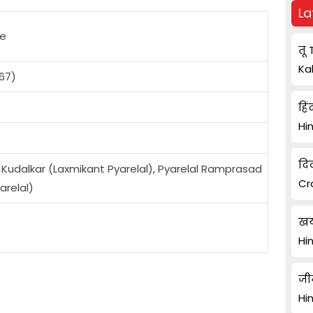
La
le
तू 
Ka
67)
हिं
Hi
दि
Kudalkar (Laxmikant Pyarelal), Pyarelal Ramprasad
Cr
arelal)
खय
Hi
जी
Hi