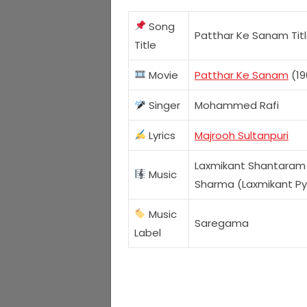
Song
Patthar Ke Sanam Tit
Title
Movie
Patthar Ke Sanam
(19
Singer
Mohammed Rafi
Lyrics
Majrooh Sultanpuri
Laxmikant Shantaram 
Music
Sharma (Laxmikant Py
Music
Saregama
Label