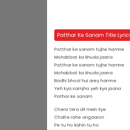
Patthar Ke Sanam Title Lyrics
Patthar ke sanam tujhe hamne
Mohabbat ka khuda jaana
Patthar ke sanam tujhe hamne
Mohabbat ka khuda jaana
Badhi bhool hui arey hamne
Yeh kya samjha yeh kya jaana
Pathar ke sanam
Chera tera dil mein liye
Chalte rahe angaaron
Pe tu ho kahin tu ho