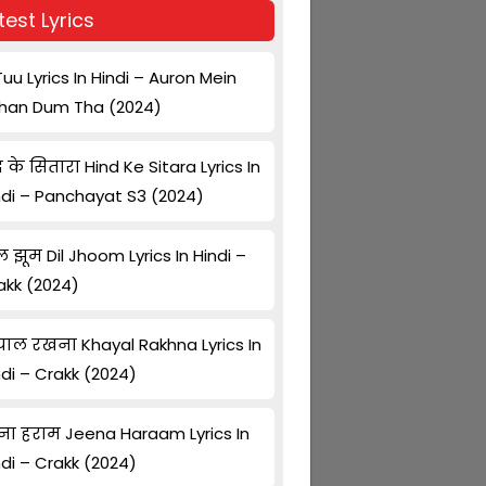
test Lyrics
Tuu Lyrics In Hindi – Auron Mein
han Dum Tha (2024)
द के सितारा Hind Ke Sitara Lyrics In
ndi – Panchayat S3 (2024)
ल झूम Dil Jhoom Lyrics In Hindi –
akk (2024)
ाल रखना Khayal Rakhna Lyrics In
ndi – Crakk (2024)
ना हराम Jeena Haraam Lyrics In
ndi – Crakk (2024)