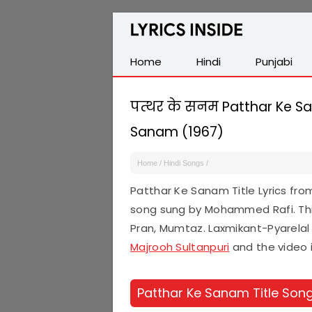
Latest
Hindi,
Tamil,
Home
Hindi
Punjabi
Malayalam,
Telugu,
पत्थर के सनम Patthar Ke San
English,
Sanam (1967)
Punjabi
Songs
Home
/
Hindi Songs
/
Lyrics
Patthar Ke Sanam Title Lyrics fr
song sung by Mohammed Rafi. Th
Pran, Mumtaz. Laxmikant-Pyarelal 
Majrooh Sultanpuri
and the video 
Patthar Ke Sanam Title Song