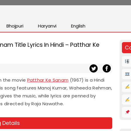
Bhojpuri
Haryanvi
English
am Title Lyrics In Hindi – Patthar Ke
Co
om the movie
Patthar Ke Sanam
(1967) is a Hindi
is song features Manoj Kumar, Waheeda Rehman,
gives the music, while lyrics are penned by
is directed by Raja Nawathe.
 Details