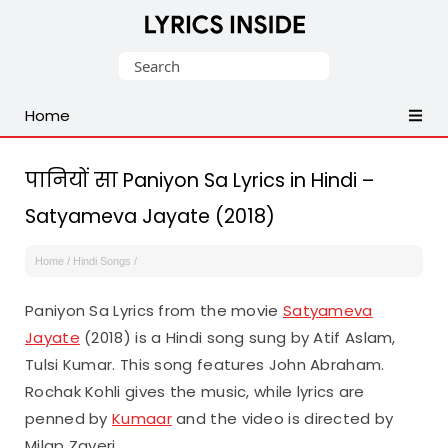
Latest
Search
Hindi,
for:
Tamil,
Home
Malayalam,
Telugu,
English,
पानियों सा Paniyon Sa Lyrics in Hindi –
Punjabi
Satyameva Jayate (2018)
Songs
Lyrics
Home
/
Hindi Songs
/
Paniyon Sa Lyrics from the movie
Satyameva
Jayate
(2018) is a Hindi song sung by Atif Aslam,
Tulsi Kumar. This song features John Abraham.
Rochak Kohli gives the music, while lyrics are
penned by
Kumaar
and the video is directed by
Milap Zaveri.