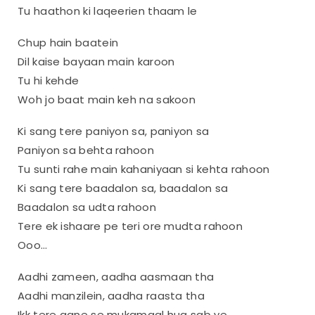
Tu haathon ki laqeerien thaam le
Chup hain baatein
Dil kaise bayaan main karoon
Tu hi kehde
Woh jo baat main keh na sakoon
Ki sang tere paniyon sa, paniyon sa
Paniyon sa behta rahoon
Tu sunti rahe main kahaniyaan si kehta rahoon
Ki sang tere baadalon sa, baadalon sa
Baadalon sa udta rahoon
Tere ek ishaare pe teri ore mudta rahoon
Ooo…
Aadhi zameen, aadha aasmaan tha
Aadhi manzilein, aadha raasta tha
Ikk tere aane se mukamaal hua sab ye