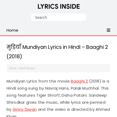
Latest
Search
Hindi,
for:
Tamil,
Home
Malayalam,
Telugu,
English,
मुड़ियाँ Mundiyan Lyrics in Hindi – Baaghi 2
Punjabi
(2018)
Songs
Lyrics
Home
/
Hindi Songs
/
Mundiyan Lyrics from the movie
Baaghi 2
(2018) is a
Hindi song sung by Navraj Hans, Palak Muchhal. This
song features Tiger Shroff, Disha Patani. Sandeep
Shirodkar gives the music, while lyrics are penned
by
Ginny Diwan
and the video is directed by Ahmed
Khan.