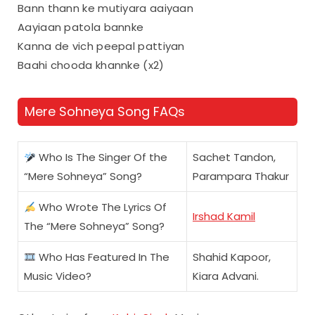
Bann thann ke mutiyara aaiyaan
Aayiaan patola bannke
Kanna de vich peepal pattiyan
Baahi chooda khannke (x2)
Mere Sohneya Song FAQs
Who Is The Singer Of the
Sachet Tandon,
“Mere Sohneya” Song?
Parampara Thakur
Who Wrote The Lyrics Of
Irshad Kamil
The “Mere Sohneya” Song?
Who Has Featured In The
Shahid Kapoor,
Music Video?
Kiara Advani.