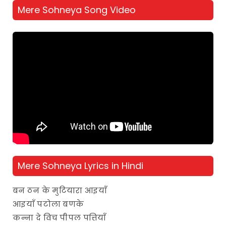
Mere Sohneya Song Video
Mere Sohneya Lyrics in Hindi
बन ठन के मुटियारा आइयाँ
आइयाँ पटोला बणके
कन्ना दे विच पीपल पत्तियाँ