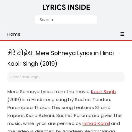
Latest
Search
Hindi,
for:
Tamil,
Home
Malayalam,
Telugu,
English,
मेरे सोह्णेया Mere Sohneya Lyrics in Hindi –
Punjabi
Kabir Singh (2019)
Songs
Lyrics
Home
/
Hindi Songs
/
Mere Sohneya Lyrics from the movie
Kabir Singh
(2019) is a Hindi song sung by Sachet Tandon,
Parampara Thakur. This song features Shahid
Kapoor, Kiara Advani. Sachet Parampara gives the
music, while lyrics are penned by
Irshad Kamil
and
the video is directed by Sandeep Reddy Vanga.