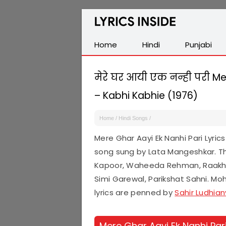
Latest
Hindi,
Tamil,
Home
Hindi
Punjabi
Malayalam,
Telugu,
मेरे घर आयी एक नन्ही परी Mer
English,
– Kabhi Kabhie (1976)
Punjabi
Songs
Home
/
Hindi Songs
/
Lyrics
Mere Ghar Aayi Ek Nanhi Pari Lyri
song sung by Lata Mangeshkar. T
Kapoor, Waheeda Rehman, Raakhee
Simi Garewal, Parikshat Sahni. M
lyrics are penned by
Sahir Ludhian
Mere Ghar Aayi Ek Nanhi Par