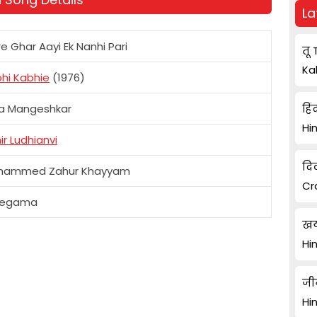
La
e Ghar Aayi Ek Nanhi Pari
तू 
Ka
hi Kabhie
(1976)
a Mangeshkar
हिं
Hi
ir Ludhianvi
दि
hammed Zahur Khayyam
Cr
regama
खय
Hi
जी
Hi