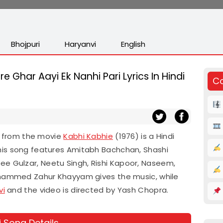
Bhojpuri
Haryanvi
English
e Ghar Aayi Ek Nanhi Pari Lyrics In Hindi
Co
cs from the movie
Kabhi Kabhie
(1976) is a Hindi
his song features Amitabh Bachchan, Shashi
 Gulzar, Neetu Singh, Rishi Kapoor, Naseem,
ohammed Zahur Khayyam gives the music, while
vi
and the video is directed by Yash Chopra.
i Song Details