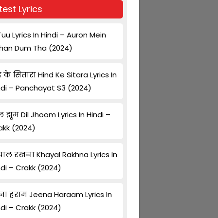
test Lyrics
Tuu Lyrics In Hindi – Auron Mein
han Dum Tha (2024)
द के सितारा Hind Ke Sitara Lyrics In
ndi – Panchayat S3 (2024)
ल झूम Dil Jhoom Lyrics In Hindi –
akk (2024)
ाल रखना Khayal Rakhna Lyrics In
ndi – Crakk (2024)
ना हराम Jeena Haraam Lyrics In
ndi – Crakk (2024)