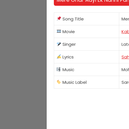
Song Title
Mer
Movie
Kab
Singer
Lat
Lyrics
Sah
Music
Mo
Music Label
Sa