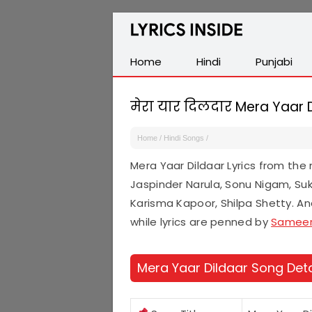
Latest
Hindi,
Tamil,
Home
Hindi
Punjabi
Malayalam,
Telugu,
मेरा यार दिलदार Mera Yaar D
English,
Punjabi
Home
/
Hindi Songs
/
Songs
Mera Yaar Dildaar Lyrics from th
Lyrics
Jaspinder Narula, Sonu Nigam, Su
Karisma Kapoor, Shilpa Shetty. Ana
while lyrics are penned by
Samee
Mera Yaar Dildaar Song Deta