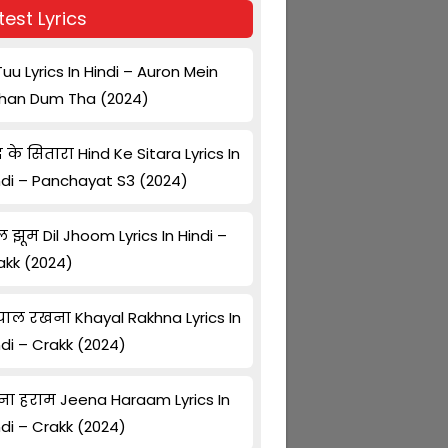
test Lyrics
Tuu Lyrics In Hindi – Auron Mein
han Dum Tha (2024)
द के सितारा Hind Ke Sitara Lyrics In
ndi – Panchayat S3 (2024)
ल झूम Dil Jhoom Lyrics In Hindi –
akk (2024)
ाल रखना Khayal Rakhna Lyrics In
ndi – Crakk (2024)
ना हराम Jeena Haraam Lyrics In
ndi – Crakk (2024)