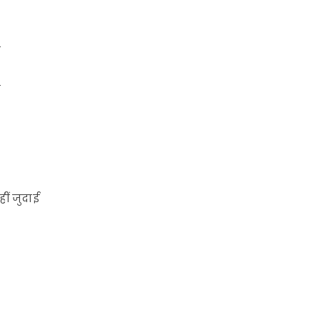
े
े
ं जुदाई