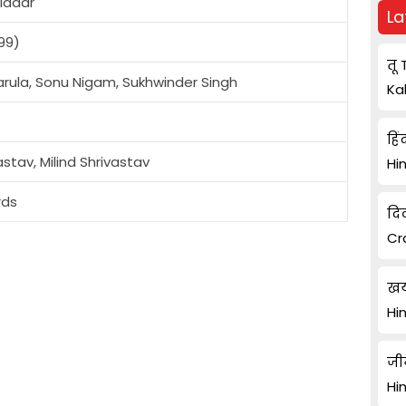
ldaar
La
99)
तू 
arula, Sonu Nigam, Sukhwinder Singh
Ka
हिं
stav, Milind Shrivastav
Hi
rds
दि
Cr
खय
Hi
जी
Hi