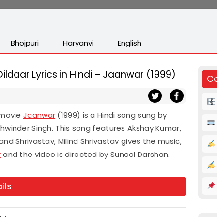
Bhojpuri
Haryanvi
English
ildaar Lyrics in Hindi – Jaanwar (1999)
Co
e movie
Jaanwar
(1999) is a Hindi song sung by
khwinder Singh. This song features Akshay Kumar,
nd Shrivastav, Milind Shrivastav gives the music,
r
and the video is directed by Suneel Darshan.
ils