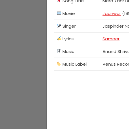
Song Title
Mera Yaar Di
Movie
Jaanwar
(19
Singer
Jaspinder N
Lyrics
Sameer
Music
Anand Shriva
Music Label
Venus Reco