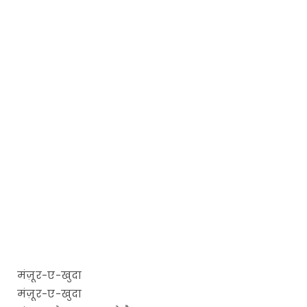
मंज़ूर-ए-खुदा
मंज़ूर-ए-खुदा