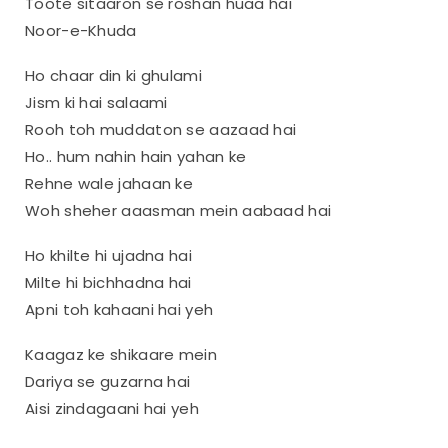
Toote sitaaron se roshan huaa hai
Noor-e-Khuda
Ho chaar din ki ghulami
Jism ki hai salaami
Rooh toh muddaton se aazaad hai
Ho.. hum nahin hain yahan ke
Rehne wale jahaan ke
Woh sheher aaasman mein aabaad hai
Ho khilte hi ujadna hai
Milte hi bichhadna hai
Apni toh kahaani hai yeh
Kaagaz ke shikaare mein
Dariya se guzarna hai
Aisi zindagaani hai yeh