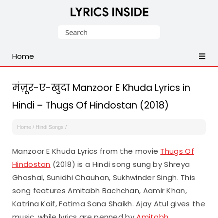
Latest
Search
Hindi,
for:
Tamil,
Home
Malayalam,
Telugu,
English,
मंज़ूर-ए-खुदा Manzoor E Khuda Lyrics in
Punjabi
Hindi – Thugs Of Hindostan (2018)
Songs
Lyrics
Home
/
Hindi Songs
/
Manzoor E Khuda Lyrics from the movie
Thugs Of
Hindostan
(2018) is a Hindi song sung by Shreya
Ghoshal, Sunidhi Chauhan, Sukhwinder Singh. This
song features Amitabh Bachchan, Aamir Khan,
Katrina Kaif, Fatima Sana Shaikh. Ajay Atul gives the
music, while lyrics are penned by
Amitabh