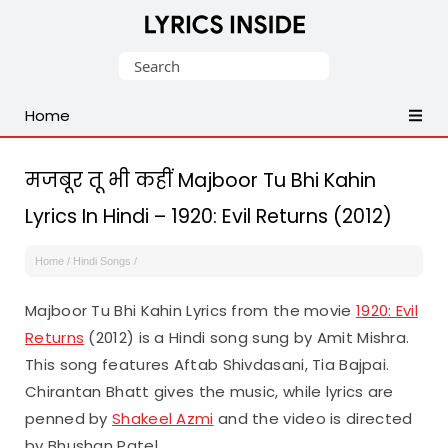
Latest
Search
Hindi,
for:
Tamil,
Home
Malayalam,
Telugu,
English,
मजबूर तू भी कहीं Majboor Tu Bhi Kahin
Punjabi
Lyrics In Hindi – 1920: Evil Returns (2012)
Songs
Lyrics
Home
/
Hindi Songs
/
Majboor Tu Bhi Kahin Lyrics from the movie
1920: Evil
Returns
(2012) is a Hindi song sung by Amit Mishra.
This song features Aftab Shivdasani, Tia Bajpai.
Chirantan Bhatt gives the music, while lyrics are
penned by
Shakeel Azmi
and the video is directed
by Bhushan Patel.