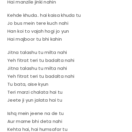
Hai manzile jinki nahin
Kehde khuda.. hai kaisa khuda tu
Jo bus mein tere kuch nahi
Han koi to vajah hogi jo yun
Hai majboor tu bhi kahin
Jitna talashu tu milta nahi
Yeh fitrat teri tu badalta nahi
Jitna talashu tu milta nahi
Yeh fitrat teri tu badalta nahi
Tu bata, aise kyun
Teri marzi chalata hai tu
Jeete ji yun jalata hai tu
Ishq mein jeene na de tu
Aur marne bhi deta nahi
Kehta hai, hai humsafar tu