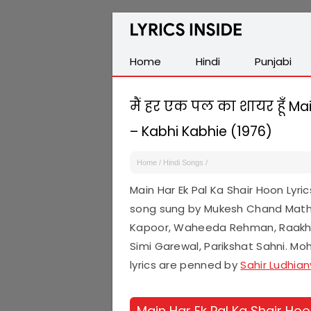
Latest
Hindi,
Tamil,
Home
Hindi
Punjabi
Malayalam,
Telugu,
मैं हर एक पल का शायर हूँ Mai
English,
– Kabhi Kabhie (1976)
Punjabi
Songs
Home
/
Hindi Songs
/
Lyrics
Main Har Ek Pal Ka Shair Hoon Lyr
song sung by Mukesh Chand Mathu
Kapoor, Waheeda Rehman, Raakhee
Simi Garewal, Parikshat Sahni. M
lyrics are penned by
Sahir Ludhian
Main Har Ek Pal Ka Shair Ho