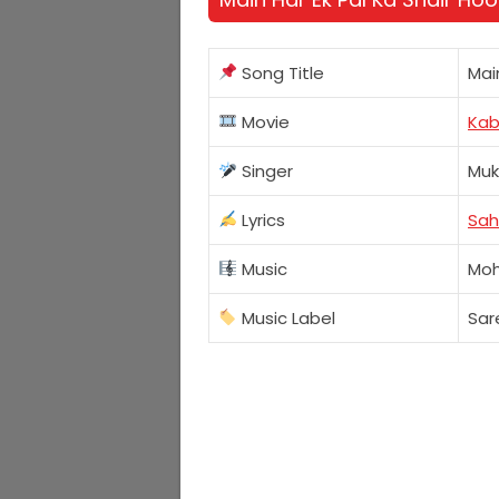
Song Title
Mai
Movie
Kab
Singer
Muk
Lyrics
Sah
Music
Mo
Music Label
Sa