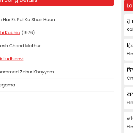
La
n Har Ek Pal Ka Shair Hoon
तू 
Ka
hi Kabhie
(1976)
esh Chand Mathur
हिं
Hi
ir Ludhianvi
दि
hammed Zahur Khayyam
Cr
regama
खय
Hi
जी
Hi