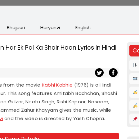
Bhojpuri
Haryanvi
English
n Har Ek Pal Ka Shair Hoon Lyrics In Hindi
Co
ics from the movie
Kabhi Kabhie
(1976) is a Hindi
r. This song features Amitabh Bachchan, Shashi
 Gulzar, Neetu Singh, Rishi Kapoor, Naseem,
ohammed Zahur Khayyam gives the music, while
vi
and the video is directed by Yash Chopra.
on Song Details