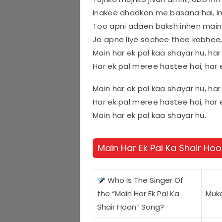
Inakee dhadkan me basana hai, i
Too apni adaen baksh inhen main
Jo apne liye sochee thee kabhee
Main har ek pal kaa shayar hu, ha
Har ek pal meree hastee hai, har
Main har ek pal kaa shayar hu, ha
Har ek pal meree hastee hai, har
Main har ek pal kaa shayar hu.
Main Har Ek Pal Ka Shair Ho
Who Is The Singer Of
the “Main Har Ek Pal Ka
Muk
Shair Hoon” Song?