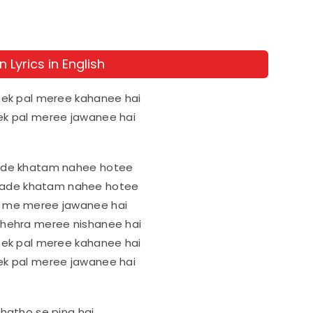
 Lyrics in English
r ek pal meree kahanee hai
 ek pal meree jawanee hai
iyade khatam nahee hotee
yade khatam nahee hotee
ul me meree jawanee hai
 chehra meree nishanee hai
r ek pal meree kahanee hai
 ek pal meree jawanee hai
 hatho se pina hai