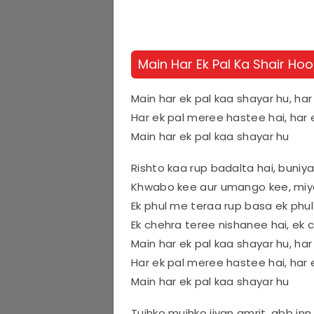
Main Har Ek Pal Ka Shair Hoon
Main har ek pal kaa shayar hu, ha
Har ek pal meree hastee hai, har
Main har ek pal kaa shayar hu
Rishto kaa rup badalta hai, bun
Khwabo kee aur umango kee, mi
Ek phul me teraa rup basa ek ph
Ek chehra teree nishanee hai, ek
Main har ek pal kaa shayar hu, ha
Har ek pal meree hastee hai, har
Main har ek pal kaa shayar hu
Tujhko mujhko jivan amrit, abb inn