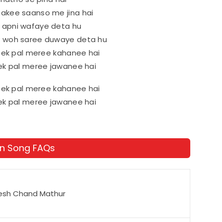
nakee saanso me jina hai
 apni wafaye deta hu
, woh saree duwaye deta hu
r ek pal meree kahanee hai
 ek pal meree jawanee hai
r ek pal meree kahanee hai
 ek pal meree jawanee hai
on Song FAQs
esh Chand Mathur