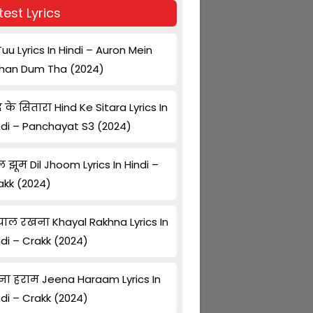
test Lyrics
Tuu Lyrics In Hindi – Auron Mein
han Dum Tha (2024)
द के सितारा Hind Ke Sitara Lyrics In
ndi – Panchayat S3 (2024)
ल झूम Dil Jhoom Lyrics In Hindi –
akk (2024)
ाल रखना Khayal Rakhna Lyrics In
ndi – Crakk (2024)
ना हराम Jeena Haraam Lyrics In
ndi – Crakk (2024)