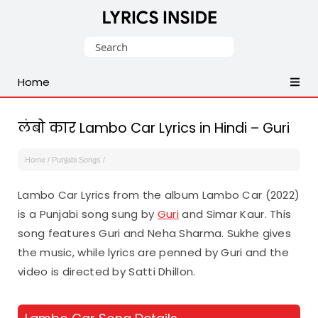
Latest
Search
Hindi,
for:
Tamil,
Home
Malayalam,
Telugu,
English,
लंबो कार Lambo Car Lyrics in Hindi – Guri
Punjabi
Songs
Home
/
Punjabi Songs
/
Lyrics
Lambo Car Lyrics from the album Lambo Car (2022)
is a Punjabi song sung by
Guri
and Simar Kaur. This
song features Guri and Neha Sharma. Sukhe gives
the music, while lyrics are penned by Guri and the
video is directed by Satti Dhillon.