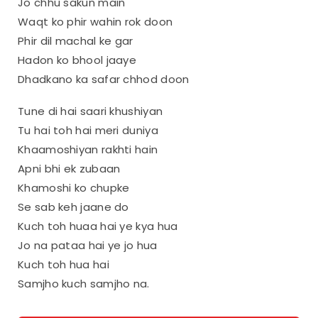
Jo chhu sakun main
Waqt ko phir wahin rok doon
Phir dil machal ke gar
Hadon ko bhool jaaye
Dhadkano ka safar chhod doon
Tune di hai saari khushiyan
Tu hai toh hai meri duniya
Khaamoshiyan rakhti hain
Apni bhi ek zubaan
Khamoshi ko chupke
Se sab keh jaane do
Kuch toh huaa hai ye kya hua
Jo na pataa hai ye jo hua
Kuch toh hua hai
Samjho kuch samjho na.