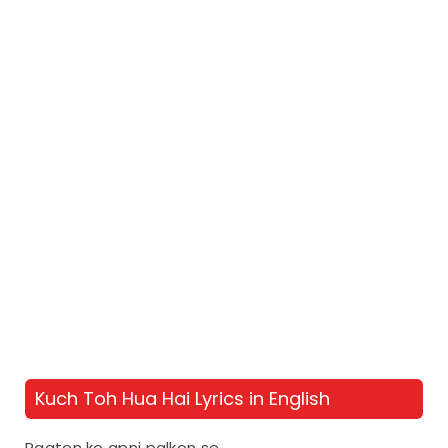
Kuch Toh Hua Hai Lyrics in English
Raaton ko apni palkon se