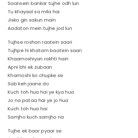
Saansein bankar tujhe odh lun
Tu khayaal sa mila hai
Jisko gin sakun main
Aadaton mein tujhe jod lun
Tujhse roshan raatein saari
Tujhpe hi khatam baatein saari
Khaamoshiyan rakhti hain
Apni bhi ek zubaan
Khamoshi ko chupke se
Sab keh jaane do
Kuch toh hua hai ye kya hua
Jo na pataa hai ye jo hua
Kuch toh hua hai
Samjho kuch samjho na
Tujhe ek baar pyaar se