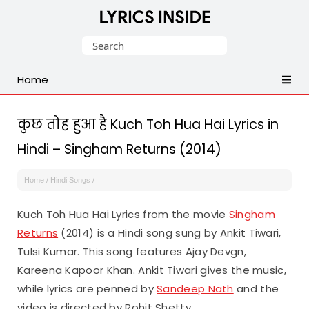
Latest
Search
Hindi,
for:
Tamil,
Home
Malayalam,
Telugu,
English,
कुछ तोह हुआ है Kuch Toh Hua Hai Lyrics in
Punjabi
Hindi – Singham Returns (2014)
Songs
Lyrics
Home
/
Hindi Songs
/
Kuch Toh Hua Hai Lyrics from the movie
Singham
Returns
(2014) is a Hindi song sung by Ankit Tiwari,
Tulsi Kumar. This song features Ajay Devgn,
Kareena Kapoor Khan. Ankit Tiwari gives the music,
while lyrics are penned by
Sandeep Nath
and the
video is directed by Rohit Shetty.