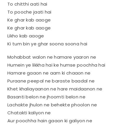
To chitthi aati hai
To pooche jaati hai
Ke ghar kab aaoge
Ke ghar kab aaoge
Likho kab aaoge
Ki tum bin ye ghar soona soona hai
Mohabbat walon ne hamare yaaron ne
Humein ye likkha hai ke humse poochha hai
Hamare gaaon ne aam ki chaaon ne
Puraane peepal ne baraste baadal ne
Khet khaliayaanon ne hare maidaanon ne
Basanti belon ne jhoomti belon ne
Lachakte jhulon ne behekte phoolon ne
Chatakti kaliyon ne
Aur poochha hain gaaon ki galiyon ne