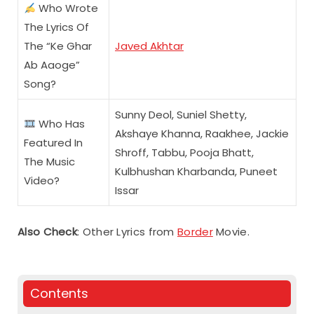
Who Wrote
The Lyrics Of
The “Ke Ghar
Javed Akhtar
Ab Aaoge”
Song?
Sunny Deol, Suniel Shetty,
Who Has
Akshaye Khanna, Raakhee, Jackie
Featured In
Shroff, Tabbu, Pooja Bhatt,
The Music
Kulbhushan Kharbanda, Puneet
Video?
Issar
Also Check
: Other Lyrics from
Border
Movie.
Contents