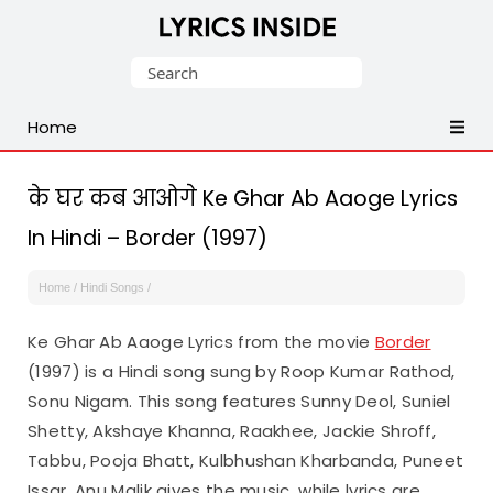
Latest
Search
Hindi,
for:
Tamil,
Home
Malayalam,
Telugu,
English,
के घर कब आओगे Ke Ghar Ab Aaoge Lyrics
Punjabi
In Hindi – Border (1997)
Songs
Lyrics
Home
/
Hindi Songs
/
Ke Ghar Ab Aaoge Lyrics from the movie
Border
(1997) is a Hindi song sung by Roop Kumar Rathod,
Sonu Nigam. This song features Sunny Deol, Suniel
Shetty, Akshaye Khanna, Raakhee, Jackie Shroff,
Tabbu, Pooja Bhatt, Kulbhushan Kharbanda, Puneet
Issar. Anu Malik gives the music, while lyrics are