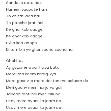
Sandese aate hain
Humein tadpate hain
To chitthi aati hai
To pooche jaati hai
Ke ghar kab aaoge
Ke ghar kab aaoge
Likho kab aaoge
Ki tum bin ye ghar soona soona hai
Ohohho..
Ay guzarne waali hava bata
Mera itna kaam karegi kya
Mere gaanv ja mere doston mo salaam de
Meri gaanv mein hai jo vo gali
Jahaan rehti hai meri dilruba
Usay mere pyaar ka jaam de
Usay mere pyaar ka jaam de