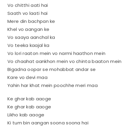
Vo chitthi aati hai
Saath vo laati hai
Mere din bachpan ke
Khel vo aangan ke
Vo saaya aanchal ka
Vo teeka kaajal ka
Vo lori raaton mein vo narmi haathon mein
Vo chaahat aankhon mein vo chinta baaton mein
Bigadna oopar se mohabbat andar se
Kare vo devi maa
Yahin har khat mein poochhe meri maa
Ke ghar kab aaoge
Ke ghar kab aaoge
Likho kab aaoge
Ki tum bin aangan soona soona hai