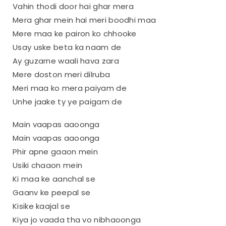
Vahin thodi door hai ghar mera
Mera ghar mein hai meri boodhi maa
Mere maa ke pairon ko chhooke
Usay uske beta ka naam de
Ay guzarne waali hava zara
Mere doston meri dilruba
Meri maa ko mera paiyam de
Unhe jaake ty ye paigam de
Main vaapas aaoonga
Main vaapas aaoonga
Phir apne gaaon mein
Usiki chaaon mein
Ki maa ke aanchal se
Gaanv ke peepal se
Kisike kaajal se
Kiya jo vaada tha vo nibhaoonga