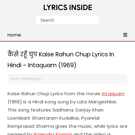
Latest
Search
Hindi,
for:
Tamil,
Home
Malayalam,
Telugu,
English,
कैसे रहूँ चुप Kaise Rahun Chup Lyrics In
Punjabi
Hindi – Intaquam (1969)
Songs
Lyrics
Home
/
Hindi Songs
/
Kaise Rahun Chup Lyrics from the movie
Intaquam
(1969) is a Hindi song sung by Lata Mangeshkar.
This song features Sadhana, Sanjay Khan.
Laxmikant Shantaram Kudalkar, Pyarelal
Ramprasad Sharma gives the music, while lyrics are
penned by
Rajendra Krishan
and the video is