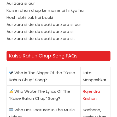
Aur zara si aur
Kaise rahun chup ke maine pi hi kya hai
Hosh abhi tak hai baaki
Aur zara si de de saaki aur zara si aur
Aur zara si de de saaki aur zara si
Aur zara si de de saaki aur zara si..
Kaise Rahun Chup Song FAQs
Who Is The Singer Of the “Kaise
Lata
Rahun Chup” Song?
Mangeshkar
Who Wrote The Lyrics Of The
Rajendra
“Kaise Rahun Chup” Song?
Krishan
Who Has Featured In The Music
Sadhana,
Video?
Sanjay Khan