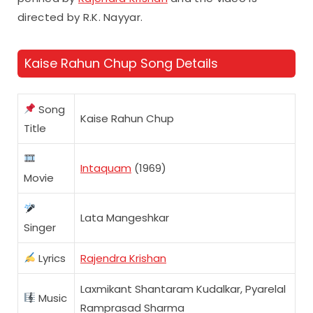
directed by R.K. Nayyar.
Kaise Rahun Chup Song Details
Song
Kaise Rahun Chup
Title
Intaquam
(1969)
Movie
Lata Mangeshkar
Singer
Lyrics
Rajendra Krishan
Laxmikant Shantaram Kudalkar, Pyarelal
Music
Ramprasad Sharma