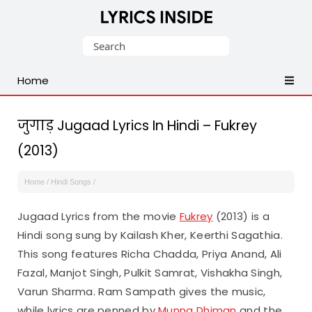
Latest
Search
Hindi,
for:
Tamil,
Home
Malayalam,
Telugu,
English,
जुगाड़ Jugaad Lyrics In Hindi – Fukrey
Punjabi
(2013)
Songs
Lyrics
Home
/
Hindi Songs
/
Jugaad Lyrics from the movie
Fukrey
(2013) is a
Hindi song sung by Kailash Kher, Keerthi Sagathia.
This song features Richa Chadda, Priya Anand, Ali
Fazal, Manjot Singh, Pulkit Samrat, Vishakha Singh,
Varun Sharma. Ram Sampath gives the music,
while lyrics are penned by
Munna Dhiman
and the