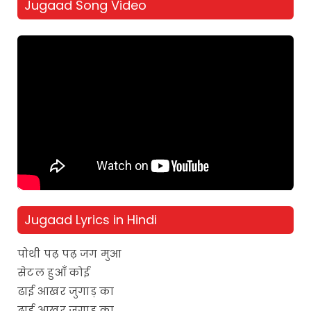
Jugaad Song Video
Jugaad Lyrics in Hindi
पोथी पढ़ पढ़ जग मुआ
सेटल हुआँ कोई
ढाई आखर जुगाड़ का
ढाई आखर जुगाड़ का