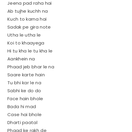
Jeena pad raha hai
Ab tujhe kuchh na
Kuch to karna hai
Sadak pe gira note
Utha le utha le
Koi to khaayega
Hi tu kha le tu kha le
Aankhein na
Phaad jeb bhar le na
Saare karte hain
Tu bhi kar le na
Sabhi ke do do
Face hain bhole
Bada hi mad
Case hai bhole
Dharti paatal
Phaad ke rakh de