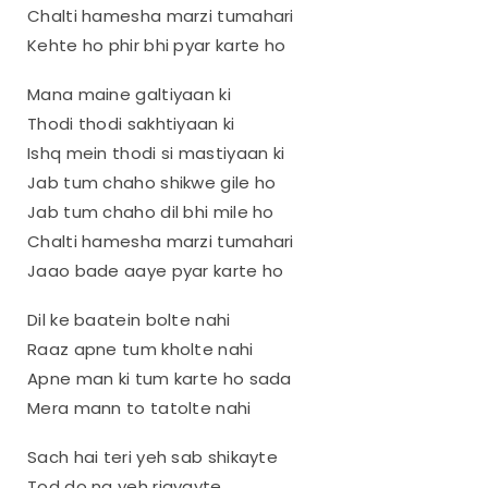
Chalti hamesha marzi tumahari
Kehte ho phir bhi pyar karte ho
Mana maine galtiyaan ki
Thodi thodi sakhtiyaan ki
Ishq mein thodi si mastiyaan ki
Jab tum chaho shikwe gile ho
Jab tum chaho dil bhi mile ho
Chalti hamesha marzi tumahari
Jaao bade aaye pyar karte ho
Dil ke baatein bolte nahi
Raaz apne tum kholte nahi
Apne man ki tum karte ho sada
Mera mann to tatolte nahi
Sach hai teri yeh sab shikayte
Tod do na yeh riavayte