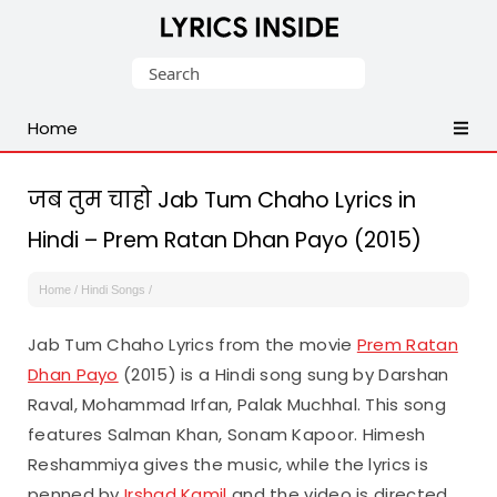
Latest
Search
Hindi,
for:
Tamil,
Home
Malayalam,
Telugu,
English,
जब तुम चाहो Jab Tum Chaho Lyrics in
Punjabi
Hindi – Prem Ratan Dhan Payo (2015)
Songs
Lyrics
Home
/
Hindi Songs
/
Jab Tum Chaho Lyrics from the movie
Prem Ratan
Dhan Payo
(2015) is a Hindi song sung by Darshan
Raval, Mohammad Irfan, Palak Muchhal. This song
features Salman Khan, Sonam Kapoor. Himesh
Reshammiya gives the music, while the lyrics is
penned by
Irshad Kamil
and the video is directed