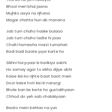
Bhool meri bhul jaana
Mujhko aaya na rijhana
Magar chahta hun ab manana
Jab tum chaho haske bulaao
Jab tum chaho ladte hi jaao
Chalti hamesha marzi tumahari
Badi badi baate pyar karte ho
Sikhni hai pyaar ki barikiya sabhi
Ho samay agar to sikha dijiye abhi
Kaise kisi ko rijhte baat baat mein
Door kaise hoti kisi ki narazgi
Bhole ban ke karte ho gustakhyaan
Chhod do yeh sab chalakiyaan
Baato mein behlao na yun