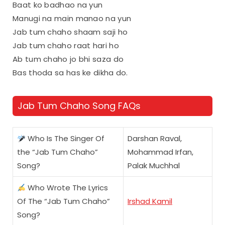
Baat ko badhao na yun
Manugi na main manao na yun
Jab tum chaho shaam saji ho
Jab tum chaho raat hari ho
Ab tum chaho jo bhi saza do
Bas thoda sa has ke dikha do.
Jab Tum Chaho Song FAQs
Who Is The Singer Of
Darshan Raval,
the “Jab Tum Chaho”
Mohammad Irfan,
Song?
Palak Muchhal
Who Wrote The Lyrics
Of The “Jab Tum Chaho”
Irshad Kamil
Song?