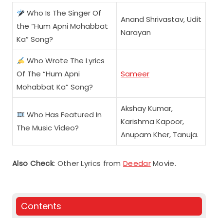
Who Is The Singer Of
Anand Shrivastav, Udit
the “Hum Apni Mohabbat
Narayan
Ka” Song?
Who Wrote The Lyrics
Of The “Hum Apni
Sameer
Mohabbat Ka” Song?
Akshay Kumar,
Who Has Featured In
Karishma Kapoor,
The Music Video?
Anupam Kher, Tanuja.
Also Check
: Other Lyrics from
Deedar
Movie.
Contents