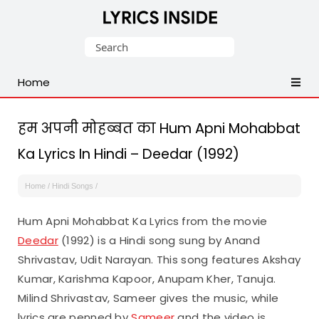
Latest
Search
Hindi,
for:
Tamil,
Home
Malayalam,
Telugu,
English,
हम अपनी मोहब्बत का Hum Apni Mohabbat
Punjabi
Ka Lyrics In Hindi – Deedar (1992)
Songs
Lyrics
Home
/
Hindi Songs
/
Hum Apni Mohabbat Ka Lyrics from the movie
Deedar
(1992) is a Hindi song sung by Anand
Shrivastav, Udit Narayan. This song features Akshay
Kumar, Karishma Kapoor, Anupam Kher, Tanuja.
Milind Shrivastav, Sameer gives the music, while
lyrics are penned by
Sameer
and the video is