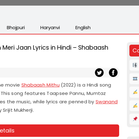
Bhojpuri
Haryanvi
English
n Meri Jaan Lyrics in Hindi – Shabaash
Co
the movie
Shabaash Mithu
(2022) is a Hindi song
er. This song features Taapsee Pannu, Mumtaz
ives the music, while lyrics are penned by
Swanand
Srijit Mukherji.
etails