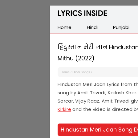
Latest
Hindi,
Tamil,
Home
Hindi
Punjabi
Malayalam,
Telugu,
हिंदुस्तान मेरी जान Hindusta
English,
Mithu (2022)
Punjabi
Songs
Home
/
Hindi Songs
/
Lyrics
Hindustan Meri Jaan Lyrics from 
sung by Amit Trivedi, Kailash Kh
Sorcar, Vijay Raaz. Amit Trivedi g
Kirkire
and the video is directed by 
Hindustan Meri Jaan Song D