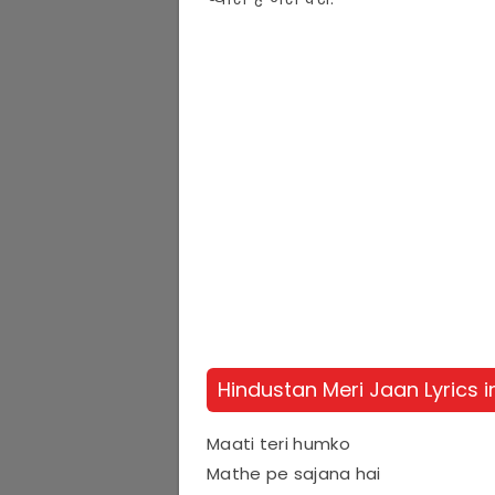
Hindustan Meri Jaan Lyrics i
Maati teri humko
Mathe pe sajana hai