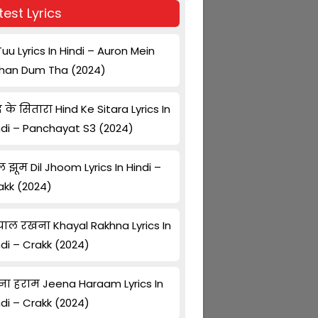
test Lyrics
Tuu Lyrics In Hindi – Auron Mein
han Dum Tha (2024)
द के सितारा Hind Ke Sitara Lyrics In
ndi – Panchayat S3 (2024)
ल झूम Dil Jhoom Lyrics In Hindi –
akk (2024)
ाल रखना Khayal Rakhna Lyrics In
ndi – Crakk (2024)
ना हराम Jeena Haraam Lyrics In
ndi – Crakk (2024)