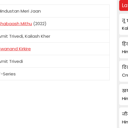
La
Hindustan Meri Jaan
तू 
Shabaash Mithu
(2022)
Ka
Amit Trivedi, Kailash Kher
हिं
Swanand Kirkire
Hi
Amit Trivedi
दि
T-Series
Cr
खय
Hi
जी
Hi