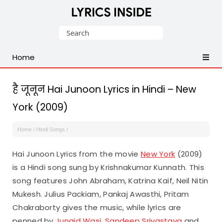
Latest
Search
Hindi,
for:
Tamil,
Home
Malayalam,
Telugu,
English,
है जूनून Hai Junoon Lyrics in Hindi – New
Punjabi
York (2009)
Songs
Lyrics
Home
/
Hindi Songs
/
Hai Junoon Lyrics from the movie
New York
(2009)
is a Hindi song sung by Krishnakumar Kunnath. This
song features John Abraham, Katrina Kaif, Neil Nitin
Mukesh. Julius Packiam, Pankaj Awasthi, Pritam
Chakraborty gives the music, while lyrics are
penned by
Junaid Wasi
,
Sandeep Srivastava
and