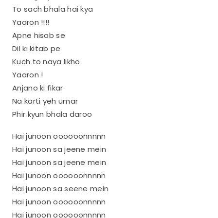
To sach bhala hai kya
Yaaron !!!!
Apne hisab se
Dil ki kitab pe
Kuch to naya likho
Yaaron !
Anjano ki fikar
Na karti yeh umar
Phir kyun bhala daroo
Hai junoon oooooonnnnn
Hai junoon sa jeene mein
Hai junoon sa jeene mein
Hai junoon oooooonnnnn
Hai junoon sa seene mein
Hai junoon oooooonnnnn
Hai junoon oooooonnnnn