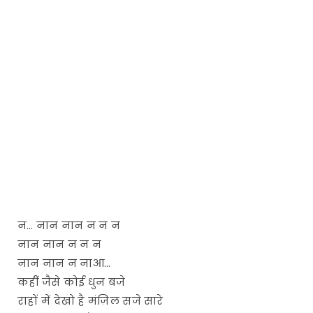
न… नान नान न न न
नान नान न न न
नान नान न नाआ…
कहीं जैसे कोई धुन बजे
राहों में देखो है मंज़िल सजे सारे