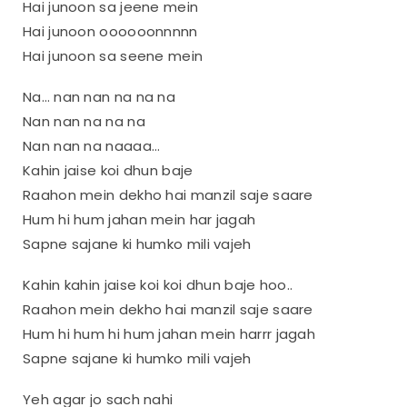
Hai junoon sa jeene mein
Hai junoon oooooonnnnn
Hai junoon sa seene mein
Na… nan nan na na na
Nan nan na na na
Nan nan na naaaa…
Kahin jaise koi dhun baje
Raahon mein dekho hai manzil saje saare
Hum hi hum jahan mein har jagah
Sapne sajane ki humko mili vajeh
Kahin kahin jaise koi koi dhun baje hoo..
Raahon mein dekho hai manzil saje saare
Hum hi hum hi hum jahan mein harrr jagah
Sapne sajane ki humko mili vajeh
Yeh agar jo sach nahi