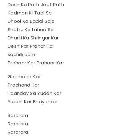
Desh Ka Path Jeet Path
Kadmon Ki Taal Se
Dhool Ka Badal Saja
Shatru Ke Lahoo Se
Dharti Ka Shringar Kar
Desh Par Prahar Hai
sacnilk.com
Prahaar Kar Prahaar Kar
Ghamand Kar
Prachand Kar
Taandav Sa Yuddh Kar
Yuddh Kar Bhayankar
Rararara
Rararara
Rararara