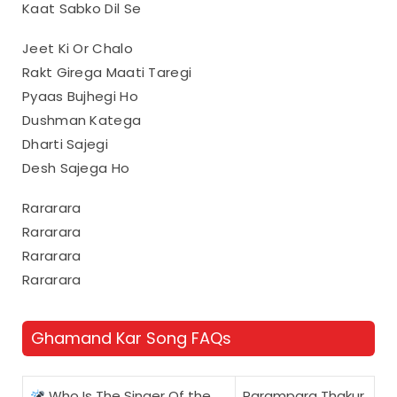
Kaat Sabko Dil Se
Jeet Ki Or Chalo
Rakt Girega Maati Taregi
Pyaas Bujhegi Ho
Dushman Katega
Dharti Sajegi
Desh Sajega Ho
Rararara
Rararara
Rararara
Rararara
Ghamand Kar Song FAQs
Who Is The Singer Of the
Parampara Thakur,