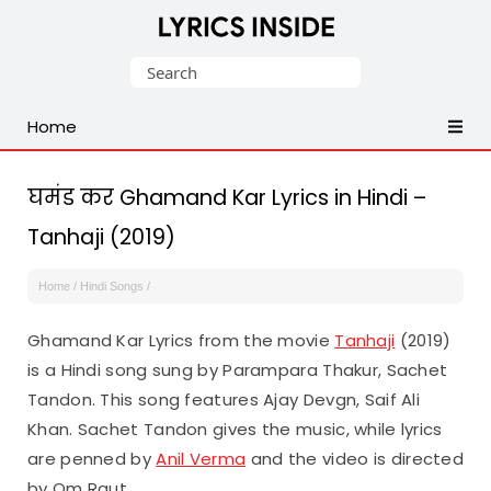
Latest
Search
Hindi,
for:
Tamil,
Home
Malayalam,
Telugu,
English,
घमंड कर Ghamand Kar Lyrics in Hindi –
Punjabi
Tanhaji (2019)
Songs
Lyrics
Home
/
Hindi Songs
/
Ghamand Kar Lyrics from the movie
Tanhaji
(2019)
is a Hindi song sung by Parampara Thakur, Sachet
Tandon. This song features Ajay Devgn, Saif Ali
Khan. Sachet Tandon gives the music, while lyrics
are penned by
Anil Verma
and the video is directed
by Om Raut.