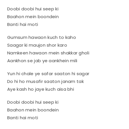
Doobi doobi hui seep ki
Baahon mein boondein
Banti hai moti
Gumsum hawaon kuch to kaho
Saagar ki maujon shor karo
Namkeen hawaon mein shakkar gholi
Aankhon se jab ye aankhein mili
Yun hi chale ye safar saaton hi sagar
Do hi ho musafir saaton janam tak
Aye kash ho jaye kuch aisa bhi
Doobi doobi hui seep ki
Baahon mein boondein
Banti hai moti