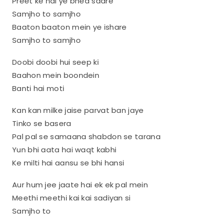
Preet ke hai ye bhed saare
Samjho to samjho
Baaton baaton mein ye ishare
Samjho to samjho
Doobi doobi hui seep ki
Baahon mein boondein
Banti hai moti
Kan kan milke jaise parvat ban jaye
Tinko se basera
Pal pal se samaana shabdon se tarana
Yun bhi aata hai waqt kabhi
Ke milti hai aansu se bhi hansi
Aur hum jee jaate hai ek ek pal mein
Meethi meethi kai kai sadiyan si
Samjho to