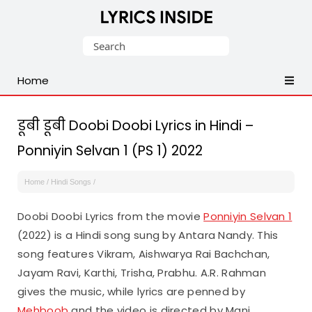
Latest
Search
Hindi,
for:
Tamil,
Home
Malayalam,
Telugu,
English,
डूबी डूबी Doobi Doobi Lyrics in Hindi –
Punjabi
Ponniyin Selvan 1 (PS 1) 2022
Songs
Lyrics
Home
/
Hindi Songs
/
Doobi Doobi Lyrics from the movie
Ponniyin Selvan 1
(2022) is a Hindi song sung by Antara Nandy. This
song features Vikram, Aishwarya Rai Bachchan,
Jayam Ravi, Karthi, Trisha, Prabhu. A.R. Rahman
gives the music, while lyrics are penned by
Mehboob
and the video is directed by Mani