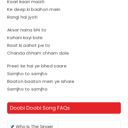
Kaari kaari maati
Ke deep ki baahon mein
Rangi hai jyoti
Aksar naina bhi to
Kahani kayi bole
Raat ki aahat pe to
Chanda chham chham dole
Preet ke hai ye bhed saare
Samjho to samjho
Baaton baaton mein ye ishare
Samjho to samjho.
Doobi Doobi Song FAQs
Who Is The Singer