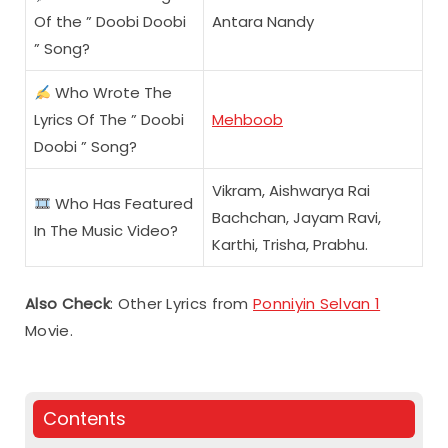
Of the ” Doobi Doobi
Antara Nandy
” Song?
Who Wrote The
Lyrics Of The ” Doobi
Mehboob
Doobi ” Song?
Vikram, Aishwarya Rai
Who Has Featured
Bachchan, Jayam Ravi,
In The Music Video?
Karthi, Trisha, Prabhu.
Also Check
: Other Lyrics from
Ponniyin Selvan 1
Movie.
Contents