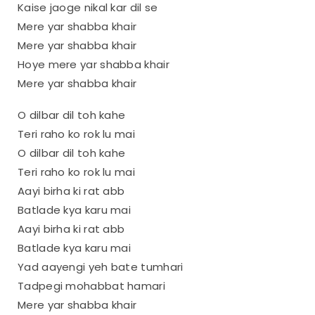
Kaise jaoge nikal kar dil se
Mere yar shabba khair
Mere yar shabba khair
Hoye mere yar shabba khair
Mere yar shabba khair
O dilbar dil toh kahe
Teri raho ko rok lu mai
O dilbar dil toh kahe
Teri raho ko rok lu mai
Aayi birha ki rat abb
Batlade kya karu mai
Aayi birha ki rat abb
Batlade kya karu mai
Yad aayengi yeh bate tumhari
Tadpegi mohabbat hamari
Mere yar shabba khair