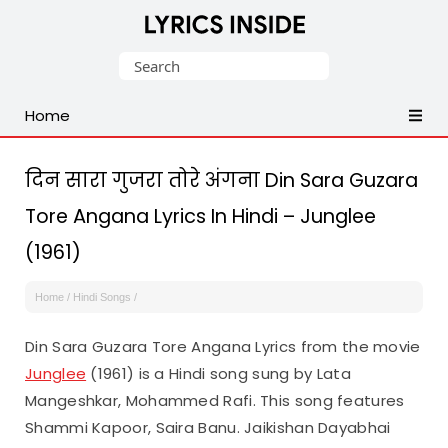
Latest
Search
Hindi,
for:
Tamil,
Home
Malayalam,
Telugu,
English,
दिन सारा गुजरा तोरे अंगना Din Sara Guzara
Punjabi
Tore Angana Lyrics In Hindi – Junglee
Songs
(1961)
Lyrics
Home
/
Hindi Songs
/
Din Sara Guzara Tore Angana Lyrics from the movie
Junglee
(1961) is a Hindi song sung by Lata
Mangeshkar, Mohammed Rafi. This song features
Shammi Kapoor, Saira Banu. Jaikishan Dayabhai