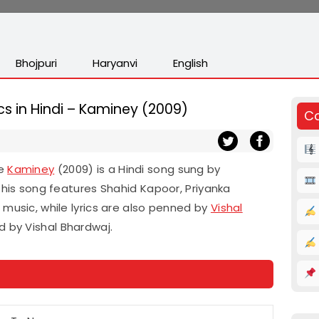
Bhojpuri
Haryanvi
English
cs in Hindi – Kaminey (2009)
Co
ie
Kaminey
(2009) is a Hindi song sung by
 This song features Shahid Kapoor, Priyanka
 music, while lyrics are also penned by
Vishal
d by Vishal Bhardwaj.