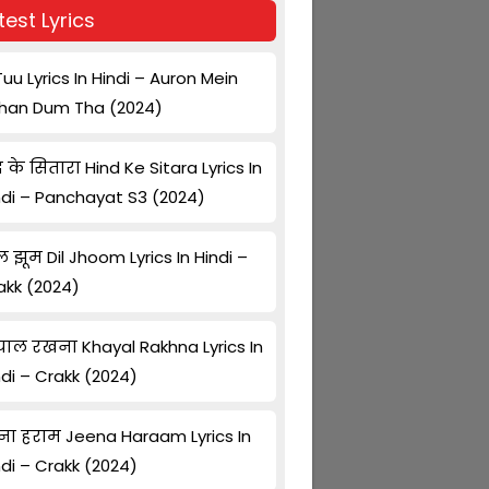
test Lyrics
Tuu Lyrics In Hindi – Auron Mein
han Dum Tha (2024)
द के सितारा Hind Ke Sitara Lyrics In
ndi – Panchayat S3 (2024)
ल झूम Dil Jhoom Lyrics In Hindi –
akk (2024)
ाल रखना Khayal Rakhna Lyrics In
ndi – Crakk (2024)
ना हराम Jeena Haraam Lyrics In
ndi – Crakk (2024)