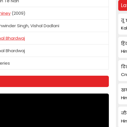
n Te Nan
La
miney
(2009)
तू 
hwinder Singh, Vishal Dadlani
Ka
hal Bhardwaj
हिं
hal Bhardwaj
Hi
eries
दि
Cr
खय
Hi
जी
Hi