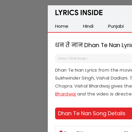
Latest
Hindi,
Tamil,
Home
Hindi
Punjabi
Malayalam,
Telugu,
धन ते नान Dhan Te Nan Lyri
English,
Punjabi
Home
/
Hindi Songs
/
Songs
Dhan Te Nan Lyrics from the mov
Lyrics
Sukhwinder Singh, Vishal Dadlani.
Chopra. Vishal Bhardwaj gives the
Bhardwaj
and the video is directe
Dhan Te Nan Song Details