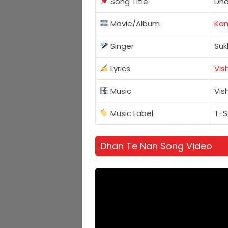
Song Title
Dha
Movie/Album
Ka
Singer
Suk
Lyrics
Vis
Music
Vis
Music Label
T-S
Dhan Te Nan Song Video