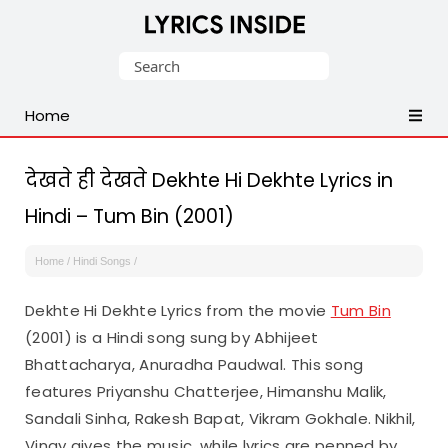
Latest
Search
Hindi,
for:
Tamil,
Home
Malayalam,
Telugu,
English,
देखते ही देखते Dekhte Hi Dekhte Lyrics in
Punjabi
Hindi – Tum Bin (2001)
Songs
Lyrics
Home
/
Hindi Songs
/
Dekhte Hi Dekhte Lyrics from the movie
Tum Bin
(2001) is a Hindi song sung by Abhijeet
Bhattacharya, Anuradha Paudwal. This song
features Priyanshu Chatterjee, Himanshu Malik,
Sandali Sinha, Rakesh Bapat, Vikram Gokhale. Nikhil,
Vinay gives the music, while lyrics are penned by