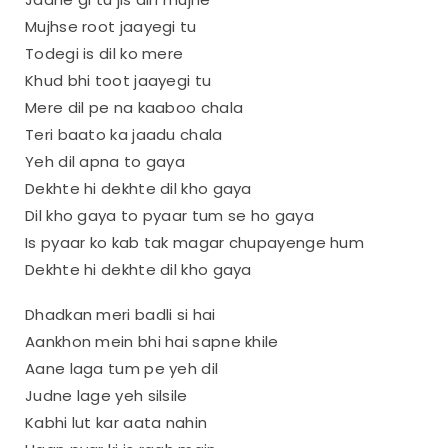
Mujhse root jaayegi tu
Todegi is dil ko mere
Khud bhi toot jaayegi tu
Mere dil pe na kaaboo chala
Teri baato ka jaadu chala
Yeh dil apna to gaya
Dekhte hi dekhte dil kho gaya
Dil kho gaya to pyaar tum se ho gaya
Is pyaar ko kab tak magar chupayenge hum
Dekhte hi dekhte dil kho gaya
Dhadkan meri badli si hai
Aankhon mein bhi hai sapne khile
Aane laga tum pe yeh dil
Judne lage yeh silsile
Kabhi lut kar aata nahin