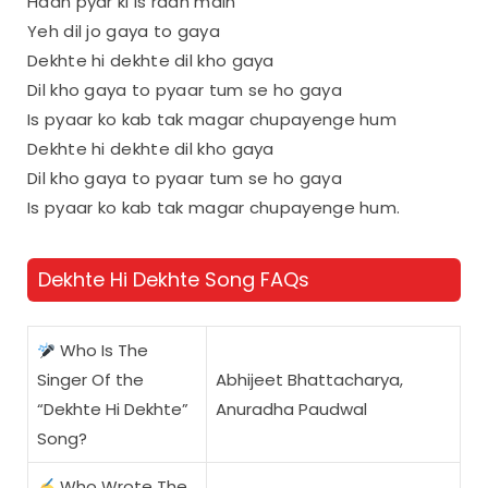
Haan pyar ki is raah main
Yeh dil jo gaya to gaya
Dekhte hi dekhte dil kho gaya
Dil kho gaya to pyaar tum se ho gaya
Is pyaar ko kab tak magar chupayenge hum
Dekhte hi dekhte dil kho gaya
Dil kho gaya to pyaar tum se ho gaya
Is pyaar ko kab tak magar chupayenge hum.
Dekhte Hi Dekhte Song FAQs
Who Is The
Singer Of the
Abhijeet Bhattacharya,
“Dekhte Hi Dekhte”
Anuradha Paudwal
Song?
Who Wrote The