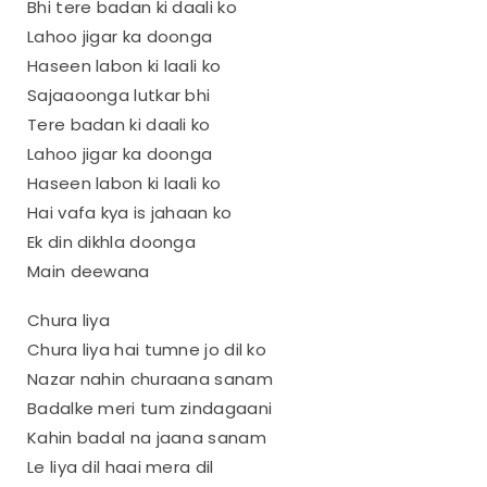
Bhi tere badan ki daali ko
Lahoo jigar ka doonga
Haseen labon ki laali ko
Sajaaoonga lutkar bhi
Tere badan ki daali ko
Lahoo jigar ka doonga
Haseen labon ki laali ko
Hai vafa kya is jahaan ko
Ek din dikhla doonga
Main deewana
Chura liya
Chura liya hai tumne jo dil ko
Nazar nahin churaana sanam
Badalke meri tum zindagaani
Kahin badal na jaana sanam
Le liya dil haai mera dil