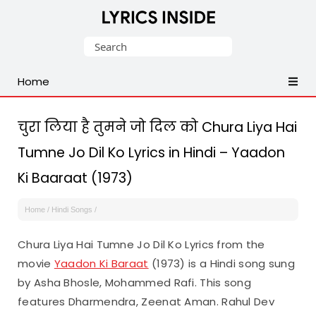
Latest
Search
Hindi,
for:
Tamil,
Home
Malayalam,
Telugu,
English,
चुरा लिया है तुमने जो दिल को Chura Liya Hai
Punjabi
Tumne Jo Dil Ko Lyrics in Hindi – Yaadon
Songs
Ki Baaraat (1973)
Lyrics
Home
/
Hindi Songs
/
Chura Liya Hai Tumne Jo Dil Ko Lyrics from the
movie
Yaadon Ki Baraat
(1973) is a Hindi song sung
by Asha Bhosle, Mohammed Rafi. This song
features Dharmendra, Zeenat Aman. Rahul Dev