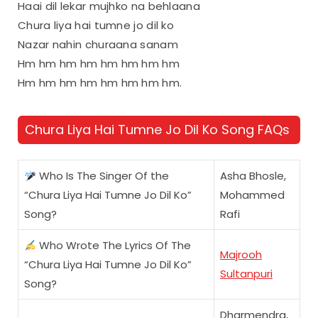
Haai dil lekar mujhko na behlaana
Chura liya hai tumne jo dil ko
Nazar nahin churaana sanam
Hm hm hm hm hm hm hm hm
Hm hm hm hm hm hm hm hm.
Chura Liya Hai Tumne Jo Dil Ko Song FAQs
Who Is The Singer Of the
Asha Bhosle,
“Chura Liya Hai Tumne Jo Dil Ko”
Mohammed
Song?
Rafi
Who Wrote The Lyrics Of The
Majrooh
“Chura Liya Hai Tumne Jo Dil Ko”
Sultanpuri
Song?
Dharmendra,