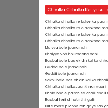
Chhalka Chhalka Re Lyrics in
Chhalka chhalka re kalse ka paani
Chhalka chhalka re o aankhna ma
Chhalka chhalka re kalse ka paani
Chhalka chhalka re o aankhna ma
Maiyya bole jaana nahi
Bhaiyya voh bhii maana nahi
Baabul bole bas ek din kal ka chh
Gudda bole jaana nahi
Guddii bole jaana nahi
Sakhii bole bas ek din kal ka chhal
Chhalka chhalka…aankhna maani
Bhole bhole pairon se chalii chalii 
Baabul terii chhotii thii galii
Biite mere piichhe rah gaye rah g