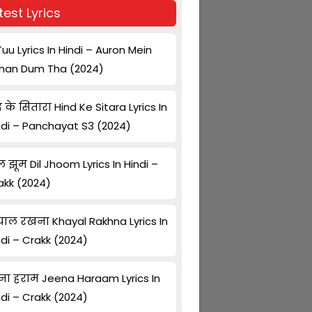
test Lyrics
Tuu Lyrics In Hindi – Auron Mein
han Dum Tha (2024)
द के सितारा Hind Ke Sitara Lyrics In
ndi – Panchayat S3 (2024)
ल झूम Dil Jhoom Lyrics In Hindi –
akk (2024)
ाल रखना Khayal Rakhna Lyrics In
ndi – Crakk (2024)
ना हराम Jeena Haraam Lyrics In
ndi – Crakk (2024)