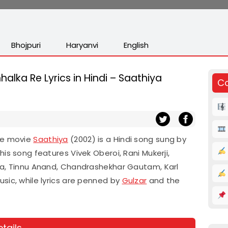
Bhojpuri
Haryanvi
English
ka Re Lyrics in Hindi – Saathiya
Co
the movie
Saathiya
(2002) is a Hindi song sung by
is song features Vivek Oberoi, Rani Mukerji,
na, Tinnu Anand, Chandrashekhar Gautam, Karl
sic, while lyrics are penned by
Gulzar
and the
tails