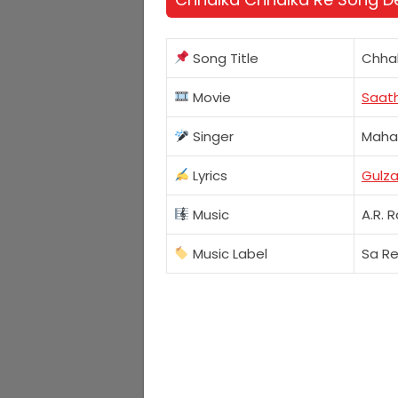
Song Title
Chhal
Movie
Saat
Singer
Mahal
Lyrics
Gulza
Music
A.R.
Music Label
Sa R