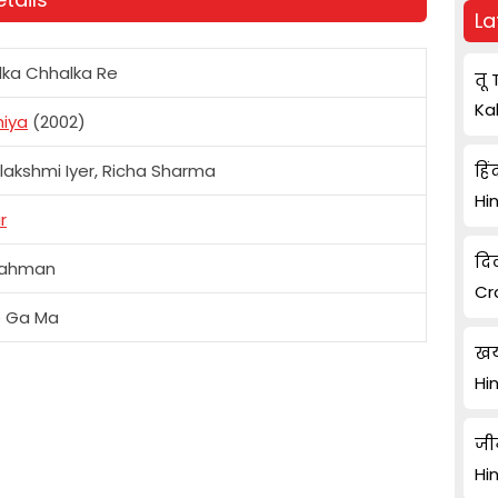
La
ka Chhalka Re
तू 
Ka
hiya
(2002)
akshmi Iyer, Richa Sharma
हिं
Hi
r
दि
 Rahman
Cr
e Ga Ma
खय
Hi
जी
Hi