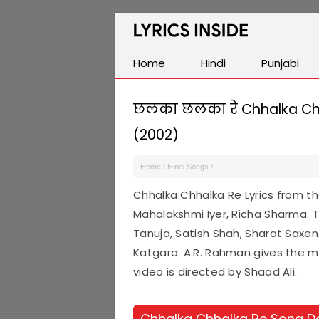
Latest
Hindi,
Tamil,
Home
Hindi
Punjabi
Malayalam,
Telugu,
छलका छलका रे Chhalka Chhal
English,
(2002)
Punjabi
Songs
Home
/
Hindi Songs
/
Lyrics
Chhalka Chhalka Re Lyrics from 
Mahalakshmi Iyer, Richa Sharma. Th
Tanuja, Satish Shah, Sharat Saxe
Katgara. A.R. Rahman gives the mu
video is directed by Shaad Ali.
Chhalka Chhalka Re Song De