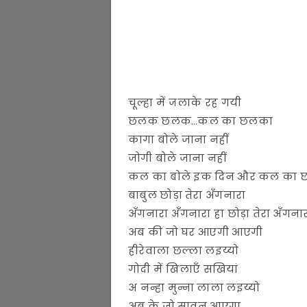
चूल्हा में जलाके रह गयी
छलक छलक…कल का छलका
कागा बोले जाना नहीं
जोगी बोले जाना नहीं
कल का बोले इक दिन और कल का 
बाबुल छोड़ा तेरा अँगनारा
अँगनारा अँगनारा हा छोड़ा तेरा अँगना
अब की जो घर आएगी आएगी
हीरेवाला छल्ला लइय्यो
गोदी में खिलाएँ सखियां
अ नन्हा मुन्ना लाला लइय्यो
अब के जो सावन आएगा