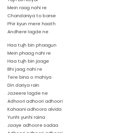
Mein raag nahi re
Chandaniya to barse
Phir kyun mere haath
Andhere lagde ne
Haa tujh bin phaagun
Mein phaag nahi re
Haa tujh bin jaage
Bhi jaag nahi re
Tere bina o mahiya
Din dariya rain
Jazeere lagde ne
Adhoori adhoori adhoori
Kahaani adhoora alvida
Yunhi yunhi raina
Jaaye adhoore sadaa