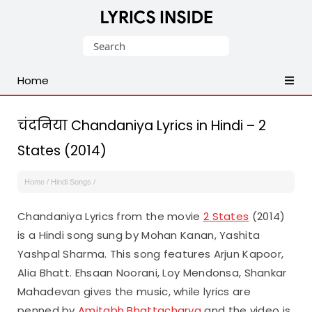
Latest
Search
Hindi,
for:
Tamil,
Home
Malayalam,
Telugu,
English,
चंदनिया Chandaniya Lyrics in Hindi – 2
Punjabi
States (2014)
Songs
Lyrics
Home
/
Hindi Songs
/
Chandaniya Lyrics from the movie
2 States
(2014)
is a Hindi song sung by Mohan Kanan, Yashita
Yashpal Sharma. This song features Arjun Kapoor,
Alia Bhatt. Ehsaan Noorani, Loy Mendonsa, Shankar
Mahadevan gives the music, while lyrics are
penned by
Amitabh Bhattacharya
and the video is