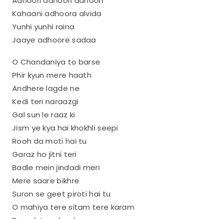
Adhoori adhoori adhoori
Kahaani adhoora alvida
Yunhi yunhi raina
Jaaye adhoore sadaa
O Chandaniya to barse
Phir kyun mere haath
Andhere lagde ne
Kedi teri naraazgi
Gal sun le raaz ki
Jism ye kya hai khokhli seepi
Rooh da moti hai tu
Garaz ho jitni teri
Badle mein jindadi meri
Mere saare bikhre
Suron se geet piroti hai tu
O mahiya tere sitam tere karam