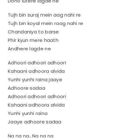
Dono lutere lagde ne
Tujh bin suraj mein aag nahi re
Tujh bin koyal mein raag nahi re
Chandaniya to barse
Phir kyun mere haath
Andhere lagde ne
Adhoori adhoori adhoori
Kahaani adhoora alvida
Yunhi yunhi raina jaaye
Adhoore sadaa
Adhoori adhoori adhoori
Kahaani adhoora alvida
Yunhi yunhi raina
Jaaye adhoore sadaa
Na na na…Na na na