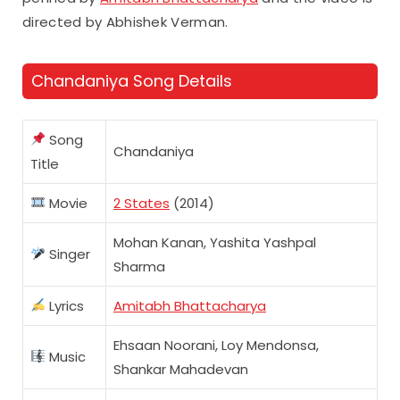
directed by Abhishek Verman.
Chandaniya Song Details
Song
Chandaniya
Title
Movie
2 States
(2014)
Mohan Kanan, Yashita Yashpal
Singer
Sharma
Lyrics
Amitabh Bhattacharya
Ehsaan Noorani, Loy Mendonsa,
Music
Shankar Mahadevan