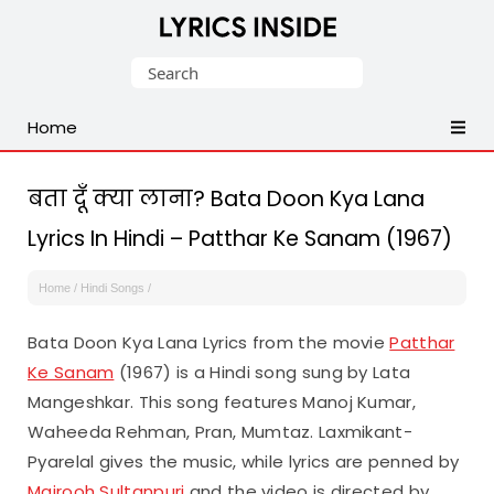
Latest
Search
Hindi,
for:
Tamil,
Home
Malayalam,
Telugu,
English,
बता दूँ क्या लाना? Bata Doon Kya Lana
Punjabi
Lyrics In Hindi – Patthar Ke Sanam (1967)
Songs
Lyrics
Home
/
Hindi Songs
/
Bata Doon Kya Lana Lyrics from the movie
Patthar
Ke Sanam
(1967) is a Hindi song sung by Lata
Mangeshkar. This song features Manoj Kumar,
Waheeda Rehman, Pran, Mumtaz. Laxmikant-
Pyarelal gives the music, while lyrics are penned by
Majrooh Sultanpuri
and the video is directed by