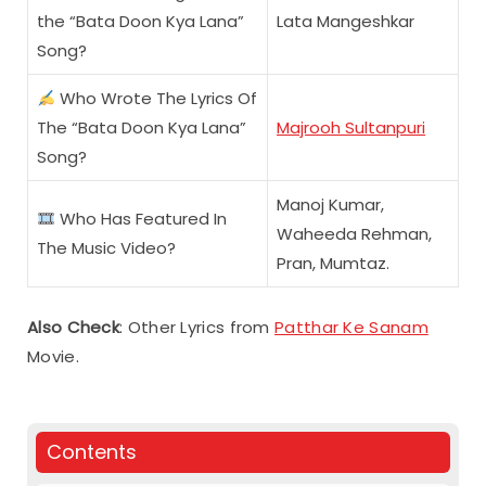
the “Bata Doon Kya Lana”
Lata Mangeshkar
Song?
Who Wrote The Lyrics Of
The “Bata Doon Kya Lana”
Majrooh Sultanpuri
Song?
Manoj Kumar,
Who Has Featured In
Waheeda Rehman,
The Music Video?
Pran, Mumtaz.
Also Check
: Other Lyrics from
Patthar Ke Sanam
Movie.
Contents