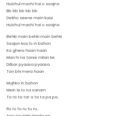
Hulchul machi hai o saajna
Bb bb bb bb bb
Dekho seene mein kaisi
Hulchul machi hai o saajna
Behki main behki main behki
Saajan kas lo in bahon
Ka ghera haan haan
Man hi na tarse milan ke
Dilbar pyaasa pyaasa
Tan bhi mera haan
Mujhko in bahon
Mein le lo na sanam
Ta ra ta tar a ta ta pa pa..
Ru ru tu ru tu ru…
Aao na gale lagalo na