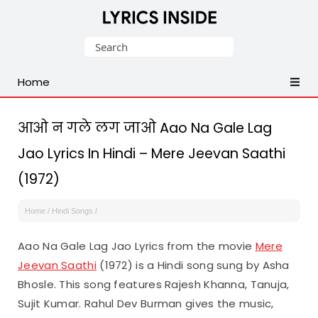
Latest
Search
Hindi,
for:
Tamil,
Home
Malayalam,
Telugu,
English,
आओ न गले लग जाओ Aao Na Gale Lag
Punjabi
Jao Lyrics In Hindi – Mere Jeevan Saathi
Songs
(1972)
Lyrics
Home
/
Hindi Songs
/
Aao Na Gale Lag Jao Lyrics from the movie
Mere
Jeevan Saathi
(1972) is a Hindi song sung by Asha
Bhosle. This song features Rajesh Khanna, Tanuja,
Sujit Kumar. Rahul Dev Burman gives the music,