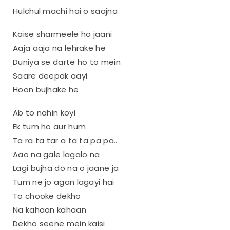
Hulchul machi hai o saajna
Kaise sharmeele ho jaani
Aaja aaja na lehrake he
Duniya se darte ho to mein
Saare deepak aayi
Hoon bujhake he
Ab to nahin koyi
Ek tum ho aur hum
Ta ra ta tar a ta ta pa pa..
Aao na gale lagalo na
Lagi bujha do na o jaane ja
Tum ne jo agan lagayi hai
To chooke dekho
Na kahaan kahaan
Dekho seene mein kaisi