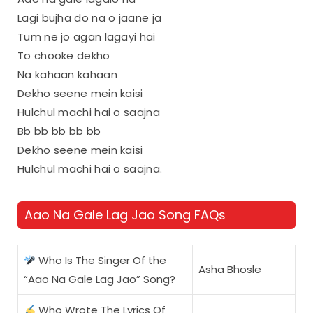
Lagi bujha do na o jaane ja
Tum ne jo agan lagayi hai
To chooke dekho
Na kahaan kahaan
Dekho seene mein kaisi
Hulchul machi hai o saajna
Bb bb bb bb bb
Dekho seene mein kaisi
Hulchul machi hai o saajna.
Aao Na Gale Lag Jao Song FAQs
Who Is The Singer Of the
Asha Bhosle
“Aao Na Gale Lag Jao” Song?
Who Wrote The Lyrics Of