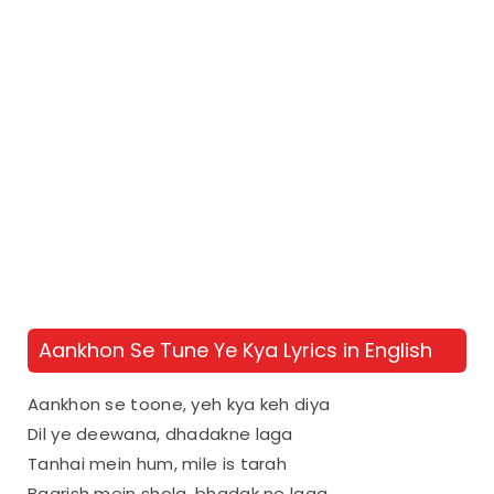
Aankhon Se Tune Ye Kya Lyrics in English
Aankhon se toone, yeh kya keh diya
Dil ye deewana, dhadakne laga
Tanhai mein hum, mile is tarah
Baarish mein shola, bhadak ne laga