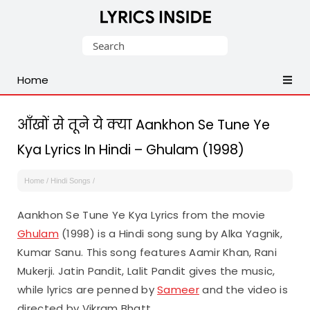
Latest
Search
Hindi,
for:
Tamil,
Home
Malayalam,
Telugu,
English,
आँखों से तूने ये क्या Aankhon Se Tune Ye
Punjabi
Kya Lyrics In Hindi – Ghulam (1998)
Songs
Lyrics
Home
/
Hindi Songs
/
Aankhon Se Tune Ye Kya Lyrics from the movie
Ghulam
(1998) is a Hindi song sung by Alka Yagnik,
Kumar Sanu. This song features Aamir Khan, Rani
Mukerji. Jatin Pandit, Lalit Pandit gives the music,
while lyrics are penned by
Sameer
and the video is
directed by Vikram Bhatt.