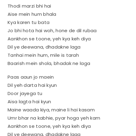
Thodi marzi bhi hai
Aise mein hum bhala
Kya karen tu bata
Jo bhi hota hai woh, hone de dil rubaa
Aankhon se toone, yeh kya keh diya
Dil ye deewana, dhadakne laga
Tanhai mein hum, mile is tarah
Baarish mein shola, bhadak ne laga
Paas aaun jo maein
Dil yeh darta hai kyun
Door jayega tu
Aisa lagta hai kyun
Maine waada kiya, maine li hai kasam
Umr bhar na kabhie, pyar hoga yeh kam
Aankhon se toone, yeh kya keh diya
Dil ye deewana, dhadakne laga