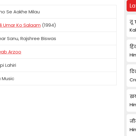
La
ho Se Aakhe Milau
तू 
li Umar Ko Salaam
(1994)
Ka
ar Sanu, Rajshree Biswas
हिं
ab Arzoo
Hi
i Lahiri
दि
a Music
Cr
खय
Hi
जी
Hi