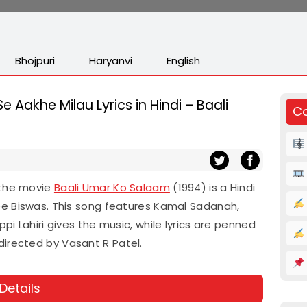
Bhojpuri
Haryanvi
English
 Aakhe Milau Lyrics in Hindi – Baali
Co
 the movie
Baali Umar Ko Salaam
(1994) is a Hindi
e Biswas. This song features Kamal Sadanah,
i Lahiri gives the music, while lyrics are penned
directed by Vasant R Patel.
Details