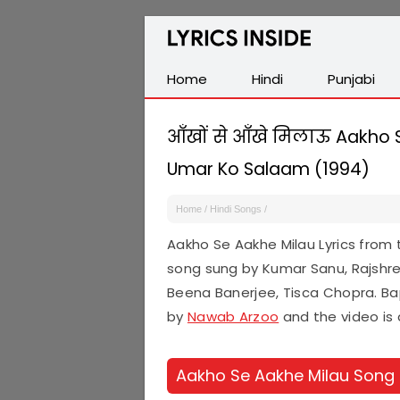
Latest
Hindi,
Tamil,
Home
Hindi
Punjabi
Malayalam,
Telugu,
आँखों से आँखे मिलाऊ Aakho Se
English,
Umar Ko Salaam (1994)
Punjabi
Songs
Home
/
Hindi Songs
/
Lyrics
Aakho Se Aakhe Milau Lyrics from
song sung by Kumar Sanu, Rajshre
Beena Banerjee, Tisca Chopra. Bapp
by
Nawab Arzoo
and the video is 
Aakho Se Aakhe Milau Song 