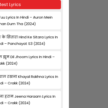
test Lyrics
Tuu Lyrics In Hindi – Auron Mein
han Dum Tha (2024)
द के सितारा Hind Ke Sitara Lyrics In
ndi – Panchayat S3 (2024)
ल झूम Dil Jhoom Lyrics In Hindi –
akk (2024)
ाल रखना Khayal Rakhna Lyrics In
ndi – Crakk (2024)
ना हराम Jeena Haraam Lyrics In
ndi – Crakk (2024)