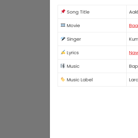
Song Title
Aak
Movie
Baa
Singer
Kum
Lyrics
Naw
Music
Bapp
Music Label
Lar